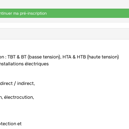
tinuer ma pré-inscription
on : TBT & BT (basse tension), HTA & HTB (haute tension)
nstallations électriques
irect / indirect,
n, électrocution,
)
tection et