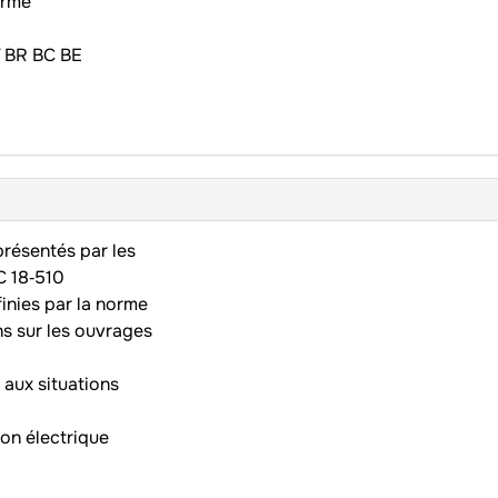
norme
2V BR BC BE
présentés par les
C 18‑510
inies par la norme
ns sur les ouvrages
 aux situations
ion électrique