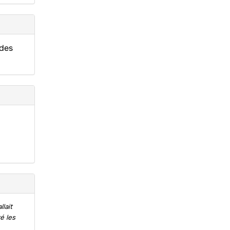
 des
lait
é les