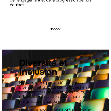
de l’engagement et de la progression de nos
équipes.
Diversité et
Inclusion
Nous croyons profondément que la
diversité fait la force de TSF. C’est en
réunissant des talents aux parcours,
origines et sensibilités variés que nous
progressons chaque jour.
Nous nous engageons à offrir à chacun