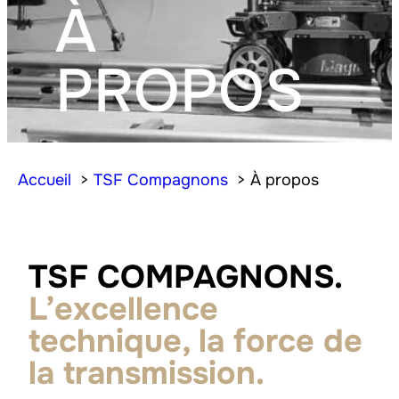
À
PROPOS
Accueil
TSF Compagnons
À propos
TSF COMPAGNONS.
L’excellence
technique, la force de
la transmission.