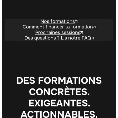
Nos formations
Comment financer ta formation
Prochaines sessions
Des questions ? Lis notre FAQ
D
E
S
F
O
R
M
A
T
I
O
N
S
C
O
N
C
R
È
T
E
S
.
E
X
I
G
E
A
N
T
E
S
.
A
C
T
I
O
N
N
A
B
L
E
S
.