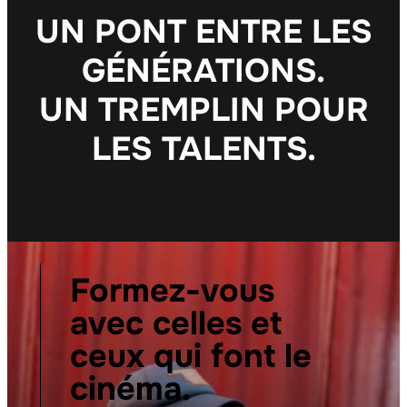
U
N
P
O
N
T
E
N
T
R
E
L
E
S
G
É
N
É
R
A
T
I
O
N
S
.
U
N
T
R
E
M
P
L
I
N
P
O
U
R
L
E
S
T
A
L
E
N
T
S
.
Formez-vous
avec celles et
ceux qui font le
cinéma.