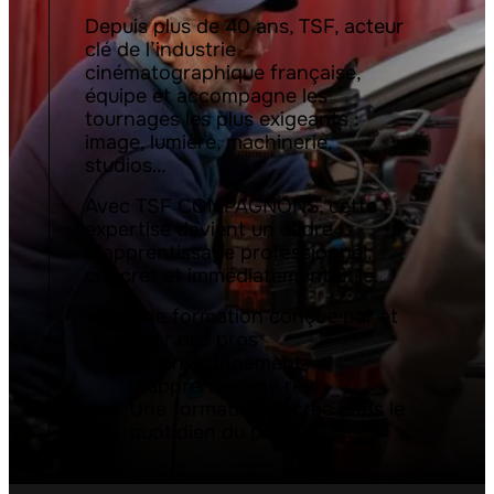
Depuis plus de 40 ans, TSF, acteur
clé de l’industrie
cinématographique française,
équipe et accompagne les
tournages les plus exigeants :
image, lumière, machinerie,
studios…
Avec TSF COMPAGNONS, cette
expertise devient un cadre
d’apprentissage professionnel,
concret et immédiatement utile.
Une formation conçue par et
pour des pros
Un environnement
d’apprentissage réel
Une formation ancrée dans le
quotidien du plateau