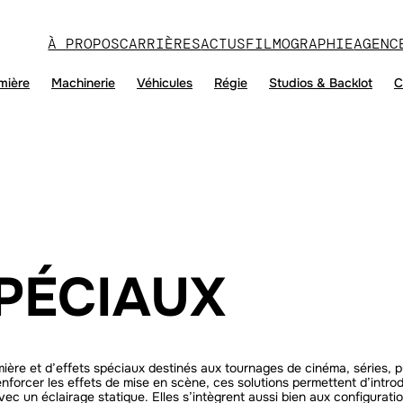
À PROPOS
CARRIÈRES
ACTUS
FILMOGRAPHIE
AGENC
mière
Machinerie
Véhicules
Régie
Studios & Backlot
C
PÉCIAUX
ère et d’effets spéciaux destinés aux tournages de cinéma, séries, pub
renforcer les effets de mise en scène, ces solutions permettent d’intr
vec un éclairage statique. Elles s’intègrent aussi bien aux configurat