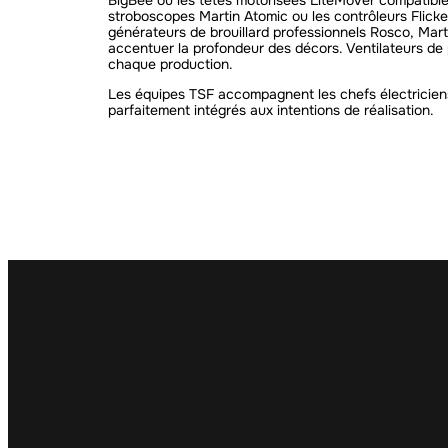
BigBee ou les têtes motorisées LiteMover compatibl
stroboscopes Martin Atomic ou les contrôleurs Flick
générateurs de brouillard professionnels Rosco, Mar
accentuer la profondeur des décors. Ventilateurs de p
chaque production.
Les équipes TSF accompagnent les chefs électriciens 
parfaitement intégrés aux intentions de réalisation.