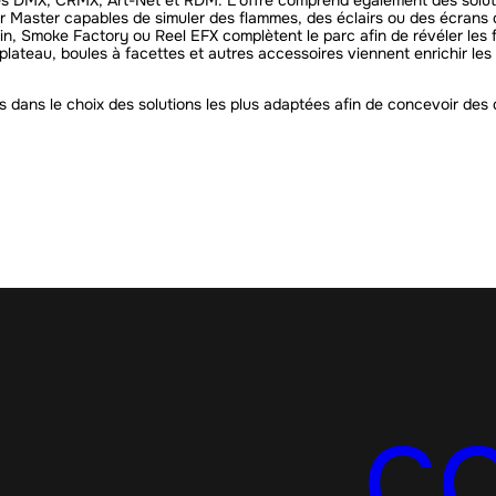
es DMX, CRMX, Art-Net et RDM. L’offre comprend également des solut
er Master capables de simuler des flammes, des éclairs ou des écrans 
tin, Smoke Factory ou Reel EFX complètent le parc afin de révéler les
lateau, boules à facettes et autres accessoires viennent enrichir les 
dans le choix des solutions les plus adaptées afin de concevoir des d
C