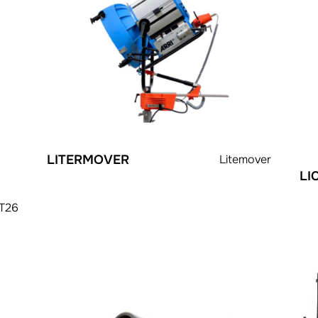
LITERMOVER
Litemover
LI
XT26