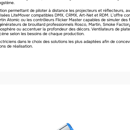
ngstène.
ion permettant de piloter à distance les projecteurs et réflecteurs, a
risées LiteMover compatibles DMX, CRMX, Art-Net et RDM. L’offre co
in Atomic ou les contrôleurs Flicker Master capables de simuler des 
générateurs de brouillard professionnels Rosco, Martin, Smoke Factor
mosphère ou accentuer la profondeur des décors. Ventilateurs de plate
 scène selon les besoins de chaque production.
riciens dans le choix des solutions les plus adaptées afin de concevo
ons de réalisation.