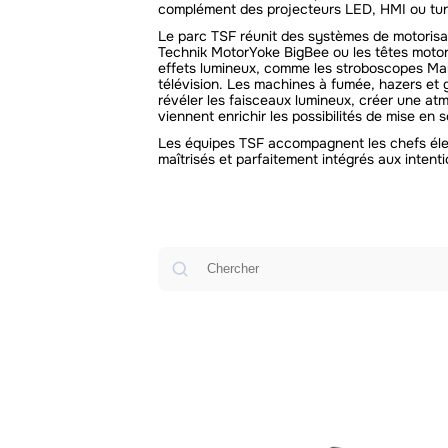
complément des projecteurs LED, HMI ou tu
Le parc TSF réunit des systèmes de motorisat
Technik MotorYoke BigBee ou les têtes moto
effets lumineux, comme les stroboscopes Mart
télévision. Les machines à fumée, hazers et 
révéler les faisceaux lumineux, créer une at
viennent enrichir les possibilités de mise en
Les équipes TSF accompagnent les chefs élect
maîtrisés et parfaitement intégrés aux intenti
Rechercher