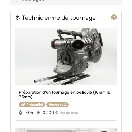
CATALOGUE
⚙️ Technicien·ne de tournage
7
Préparation d'un tournage en pellicule (16mm &
35mm)
Présentiel
Nouveauté
Durée :
Prix :
40h
3 200 €
Net de taxe