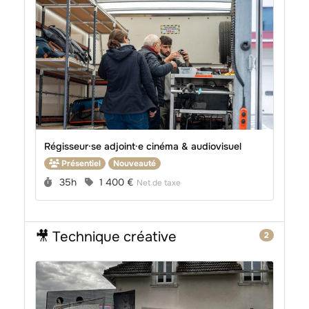
Régisseur·se adjoint·e cinéma & audiovisuel
Présentiel
Nouveauté
Durée :
Prix :
35h
1 400 €
Net de taxe
🎥 Technique créative
2