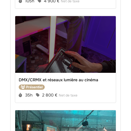
Durée :
Prix :
105h
4 900 €
Net de taxe
DMX/CRMX et réseaux lumière au cinéma
Présentiel
Durée :
Prix :
35h
2 800 €
Net de taxe