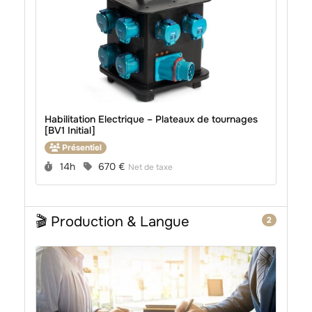
Habilitation Electrique – Plateaux de tournages
[BV1 Initial]
Présentiel
Durée :
Prix :
14h
670 €
Net de taxe
🎬 Production & Langue
2