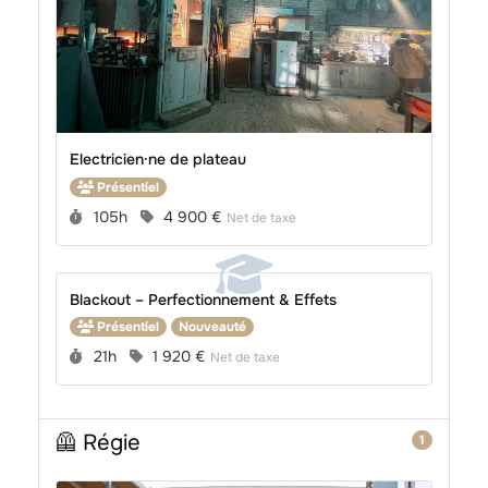
Electricien·ne de plateau
Présentiel
Durée :
Prix :
105h
4 900 €
Net de taxe
Blackout – Perfectionnement & Effets
Présentiel
Nouveauté
Durée :
Prix :
21h
1 920 €
Net de taxe
🦺 Régie
1