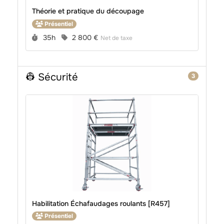
Théorie et pratique du découpage
Présentiel
Durée :
Prix :
35h
2 800 €
Net de taxe
👷 Sécurité
3
Habilitation Échafaudages roulants [R457]
Présentiel