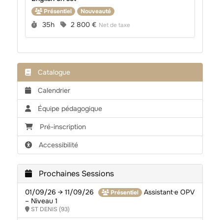
Présentiel
Nouveauté
Durée :
Prix :
35h
2 800 €
Net de taxe
Catalogue
Calendrier
Équipe pédagogique
Pré-inscription
Accessibilité
Prochaines Sessions
01/09/26 → 11/09/26
Assistant·e OPV
Présentiel
– Niveau 1
ST DENIS (93)