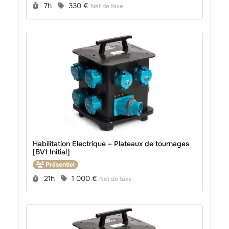
Durée :
Prix :
7h
330 €
Net de taxe
Habilitation Electrique – Plateaux de tournages
[BV1 Initial]
Présentiel
Durée :
Prix :
21h
1 000 €
Net de taxe