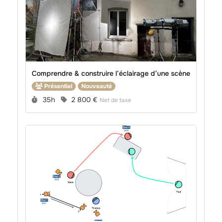
Comprendre & construire l’éclairage d’une scène
Présentiel
Nouveauté
Durée :
Prix :
35h
2 800 €
Net de taxe