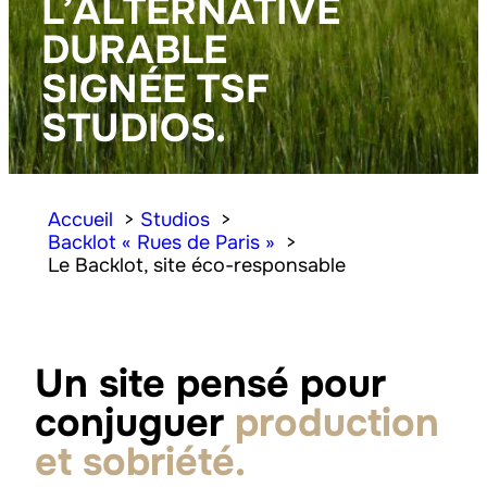
L’ALTERNATIVE
DURABLE
SIGNÉE TSF
STUDIOS.
Accueil
Studios
Backlot « Rues de Paris »
Le Backlot, site éco-responsable
Un site pensé pour
conjuguer
production
et sobriété.