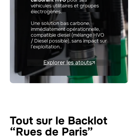
véhicules utilitaires et groupes
électrogènes.
Une solution bas carbone,
immédiatement opérationnelle,
compatible diesel (mélange HVO
/ Diesel possible), sans impact sur
l’exploitation..
Explorer les atouts
Tout sur le Backlot
“Rues de Paris”