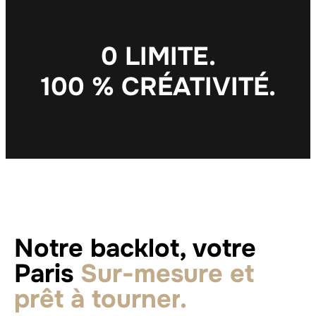
0
L
I
M
I
T
E
.
1
0
0
%
C
R
É
A
T
I
V
I
T
É
.
Notre backlot, votre
Paris
Sur-mesure et
prêt à tourner
.