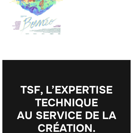
T
S
F
,
L
’
E
X
P
E
R
T
I
S
E
T
E
C
H
N
I
Q
U
E
A
U
S
E
R
V
I
C
E
D
E
L
A
C
R
É
A
T
I
O
N
.