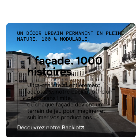
UN DÉCOR URBAIN PERMANENT EN PLEINE
NATURE, 100 % MODULABLE.
1 façade. 1000
histoires.
Ultra-réaliste et entièrement
adaptable, notre backlot offre un
décor sans limite,
où chaque façade devient un
terrain de jeu pour imaginer et
sublimer vos productions.
Découvrez notre Backlot