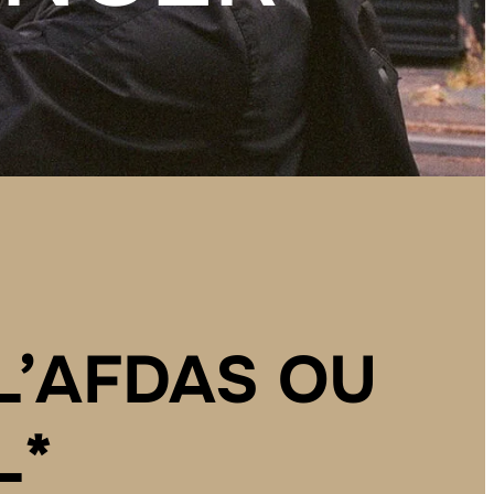
L
’
A
F
D
A
S
O
U
L
*