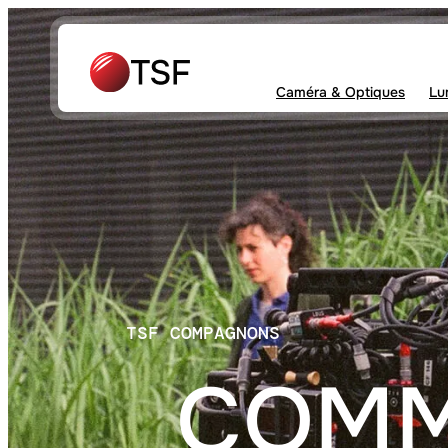
Aller
au
contenu
Caméra & Optiques
Lu
TSF COMPAGNONS
COMM