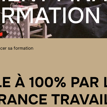
ORMATION
cer sa formation
L
E
À
1
0
0
%
P
A
R
R
A
N
C
E
T
R
A
V
A
I