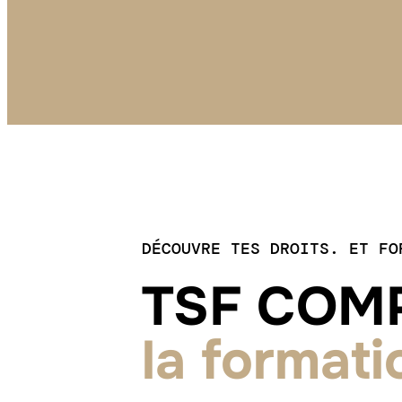
DÉCOUVRE TES DROITS. ET FO
TSF CO
la format