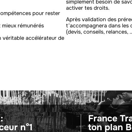
simplement besoin de sav
activer tes droits.
 compétences pour rester
Après validation des pr
et mieux rémunérés
t’accompagnera dans les 
(devis, conseils, relances, 
 véritable accélérateur de
:
France Tra
ceur n°1
ton plan B