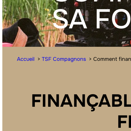
SA F
Accueil
TSF Compagnons
Comment finan
F
I
N
A
N
Ç
A
B
F