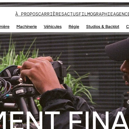
À PROPOS
CARRIÈRES
ACTUS
FILMOGRAPHIE
AGENC
mière
Machinerie
Véhicules
Régie
Studios & Backlot
C
ENT FIN