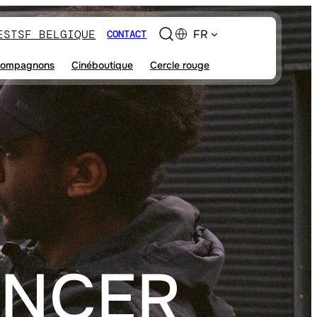
ES
TSF BELGIQUE
FR
CONTACT
ompagnons
Cinéboutique
Cercle rouge
ANCER