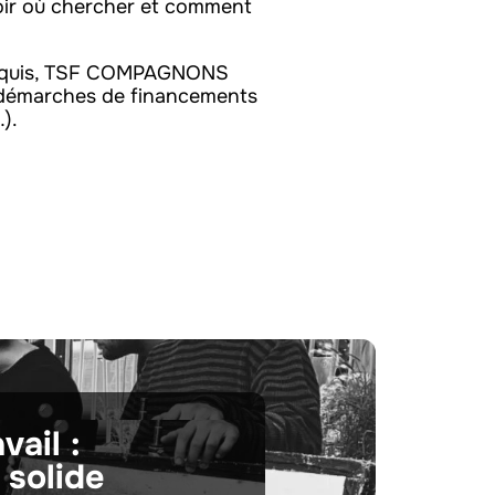
oir où chercher et comment
érequis, TSF COMPAGNONS
démarches de financements
…).
vail :
 solide