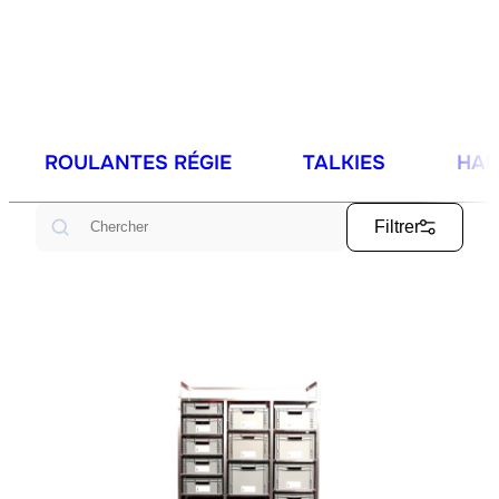
ROULANTES RÉGIE
TALKIES
HAB
Rechercher
Filtrer