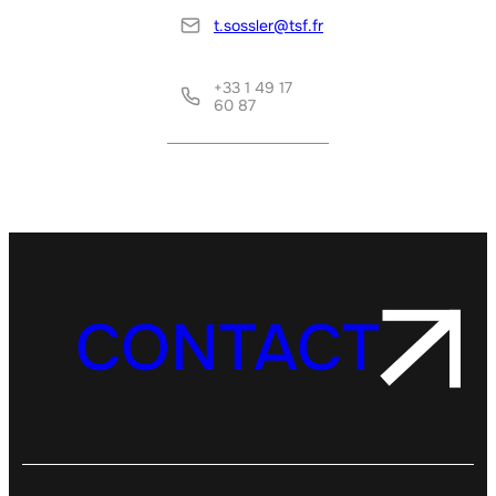
t.sossler@tsf.fr
+33 1 49 17
60 87
CONTACT