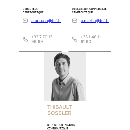
DIRECTEUR
DIRECTEUR COMMERCIAL
CINÉBOUTIQUE
CINÉBOUTIQUE
a.antona@tsf.fr
c.martin@tsf.fr
+33 7 70 13
+33 1 48 11
99 69
61 90
THIBAULT
SOSSLER
DIRECTEUR ADJOINT
CINÉBOUTIQUE