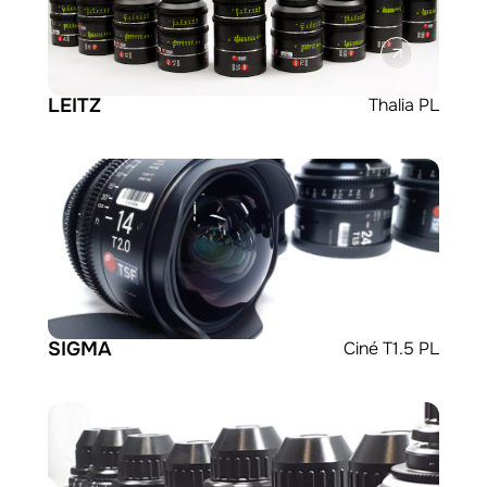
LEITZ
Thalia PL
SIGMA
Ciné T1.5 PL