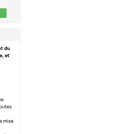
nt du
e, et
ns
toutes
a mise