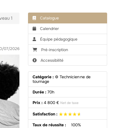
veau 1
Catalogue
Calendrier
Équipe pédagogique
10/07/2026
Pré-inscription
Accessibilité
Catégorie :
⚙️ Technicien·ne de
tournage
Durée :
70h
Prix :
4 800 €
Net de taxe
★★★★★
★★★★★
Satisfaction :
Taux de réussite :
100%