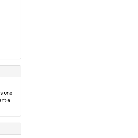
ns une
ant·e