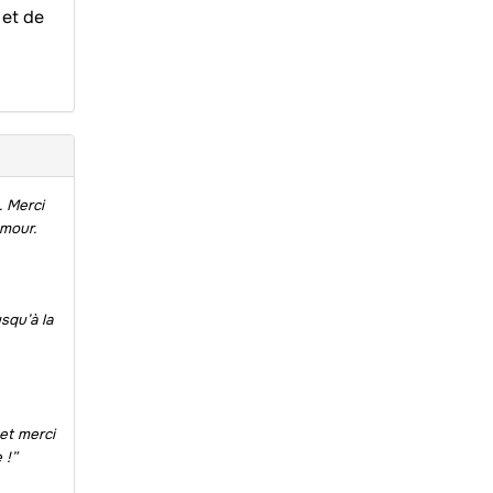
 et de
. Merci
umour.
squ’à la
 et merci
 !”