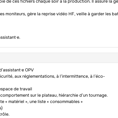
ie de ces fichiers chaque soir à la production. Il assure la g
s moniteurs, gère la reprise vidéo HF, veille à garder les ba
ssistant·e.
 d’assistant·e OPV
écurité, aux réglementations, à l’intermittence, à l’éco-
space de travail
 : comportement sur le plateau, hiérarchie d’un tournage.
ste « matériel », une liste « consommables »
s)
trôle.