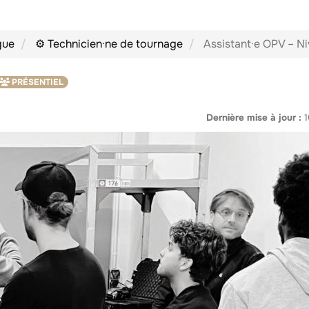
gue
⚙️ Technicien·ne de tournage
Assistant·e OPV – Ni
PRÉSENTIEL
Dernière mise à jour :