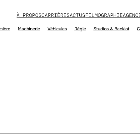
À PROPOS
CARRIÈRES
ACTUS
FILMOGRAPHIE
AGENC
mière
Machinerie
Véhicules
Régie
Studios & Backlot
C
s