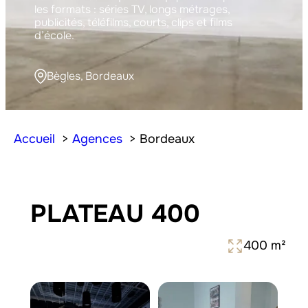
les formats : séries TV, longs métrages,
publicités, téléfilms, courts, clips et films
d’école.
Bègles, Bordeaux
Accueil
Agences
Bordeaux
PLATEAU 400
400 m²