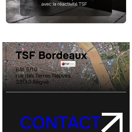
avec la réactivité TSF
TSF Bordeaux
Bât 5/10
rue des Terres Neuves
33130 Bègles
CONTACT