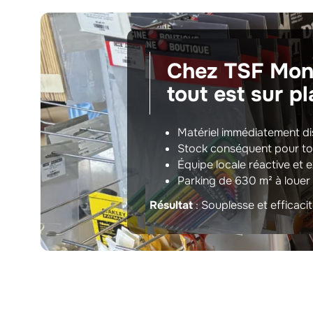
Chez TSF Mont
tout est sur pl
Matériel immédiatement di
Stock conséquent pour to
Équipe locale réactive et 
Parking de 630 m² à louer
Résultat
: Souplesse et efficaci