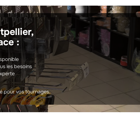
pellier,
ace :
sponible
us les besoins
experte
té pour vos tournages.