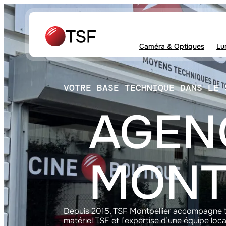
Aller
au
contenu
Caméra & Optiques
Lu
VOTRE BASE TECHNIQUE DANS LE 
AGEN
MONT
Depuis 2015, TSF Montpellier accompagne tou
matériel TSF et l’expertise d’une équipe loca