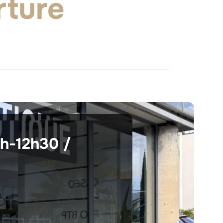
rture
9h-12h30 /