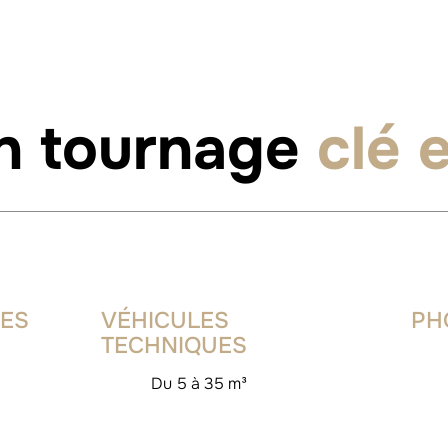
un tournage
clé 
PES
VÉHICULES
PH
TECHNIQUES
Du 5 à 35 m³