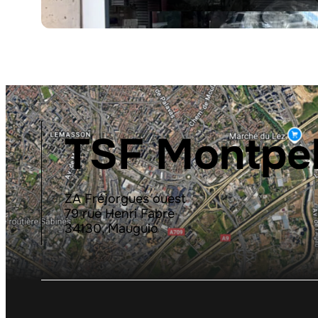
TSF Montpel
ZA Fréjorgues ouest
79 rue Henri Fabre
34130, Mauguio