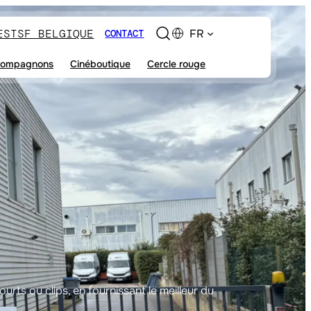
ES
TSF BELGIQUE
FR
CONTACT
ompagnons
Cinéboutique
Cercle rouge
ts ou clips, en fournissant le meilleur du