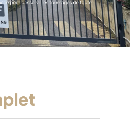
lacée pour desservir les tournages de toute
plet