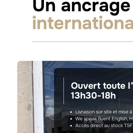
Un ancrage 
internationa
Ouvert toute l
13h30-18h
Livraison sur site et mise 
We speak fluent English, 
Accès direct au stock TSF 