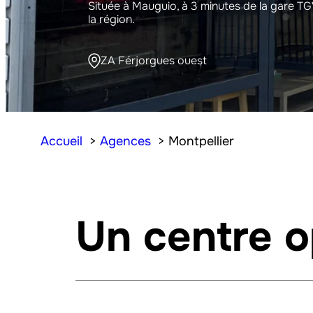
Située à Mauguio, à 3 minutes de la gare TG
la région.
ZA Férjorgues ouest
Accueil
Agences
Montpellier
Un centre o