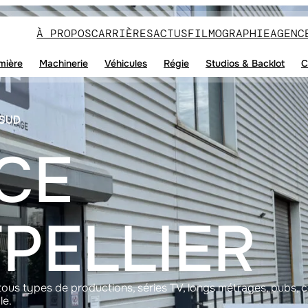
À PROPOS
CARRIÈRES
ACTUS
FILMOGRAPHIE
AGENC
mière
Machinerie
Véhicules
Régie
Studios & Backlot
C
SUD
CE
PELLIER
s types de productions, séries TV, longs métrages, pubs, cour
le.