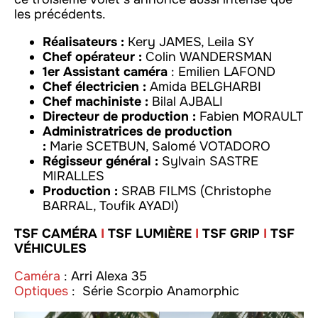
les précédents.
Réalisateurs :
Kery JAMES, Leila SY
Chef opérateur :
Colin WANDERSMAN
1er Assistant caméra
: Emilien LAFOND
Chef électricien :
Amida BELGHARBI
Chef machiniste :
Bilal AJBALI
Directeur de production :
Fabien MORAULT
Administratrices de production
:
Marie SCETBUN, Salomé VOTADORO
Régisseur général :
Sylvain SASTRE
MIRALLES
Production :
SRAB FILMS (Christophe
BARRAL, Toufik AYADI)
TSF CAMÉRA
I
TSF LUMIÈRE
I
TSF GRIP
I
TSF
VÉHICULES
Caméra
: Arri Alexa 35
Optiques
: Série Scorpio Anamorphic