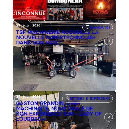
29 juin 2026
NOUVEAUTÉS
TSF MACHINERIE ACCUEILLE LA
NOUVELLE SUPERTECHNO 48+
DANS SON PARC !
25 juin 2026
RETOURS D'EXPÉRIENCE
GASTON GRANDIN, CHEF
MACHINISTE, NOUS PARLE DE
SON EXPÉRIENCE SUR « LADY OF
LOURDES »