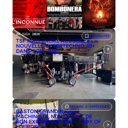
29 juin 2026
NOUVEAUTÉS
TSF MACHINERIE ACCUEILLE LA
NOUVELLE SUPERTECHNO 48+
DANS SON PARC !
25 juin 2026
RETOURS D'EXPÉRIENCE
GASTON GRANDIN, CHEF
MACHINISTE, NOUS PARLE DE
SON EXPÉRIENCE SUR « LADY OF
LOURDES »