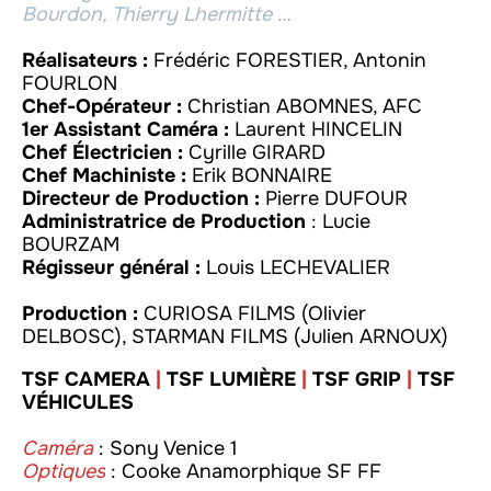
Bourdon, Thierry Lhermitte …
Réalisateurs :
Frédéric FORESTIER, Antonin
FOURLON
Chef-Opérateur :
Christian ABOMNES, AFC
1er Assistant Caméra :
Laurent HINCELIN
Chef Électricien :
Cyrille GIRARD
Chef Machiniste :
Erik BONNAIRE
Directeur de Production :
Pierre DUFOUR
Administratrice de Production
: Lucie
BOURZAM
Régisseur général :
Louis LECHEVALIER
Production :
CURIOSA FILMS (Olivier
DELBOSC), STARMAN FILMS (Julien ARNOUX)
TSF CAMERA
|
TSF LUMIÈRE
|
TSF GRIP
|
TSF
VÉHICULES
Caméra
: Sony Venice 1
Optiques
: Cooke Anamorphique SF FF