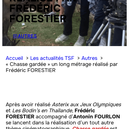
FRÉDÉRIC
FORESTIER
AUTRES
Accueil
Les actualités TSF
Autres
« Chasse gardée » un long métrage réalisé par
Frédéric FORESTIER
Après avoir réalisé
Asterix aux Jeux Olympiques
et
Les Bodin’s en Thaïlande
,
Frédéric
FORESTIER
accompagné d’
Antonin FOURLON
se lancent dans la réalisation d’un tout autre
thème cinématographique.
Chasse gardée
est