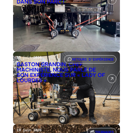
DANS SON PARC !
25 juin 2026
RETOURS D'EXPÉRIENCE
GASTON GRANDIN, CHEF
MACHINISTE, NOUS PARLE DE
SON EXPÉRIENCE SUR « LADY OF
LOURDES »
19 juin 2026
TOURNAGES