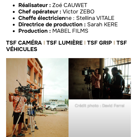
Réalisateur :
Zoé CAUWET
Chef opérateur :
Victor ZEBO
Cheffe électricien
ne : Stellina VITALE
Directrice de production :
Sarah KERE
Production :
MABEL FILMS
TSF CAMÉRA
I
TSF LUMIÈRE
I
TSF GRIP
I
TSF
VÉHICULES
Crédit photo : David Ferral