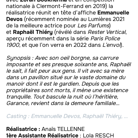
nationale à Clermont-Ferrand en 2019) la
réalisatrice réunit en tête d’affiche
Emmanuelle
Devos
(récemment nominée au Lumières 2021
de la meilleure actrice pour
Les Parfums
)
et
Raphaël Thiéry
(révélé dans
Rester Vertical
,
aperçu récemment dans la série
Paris Police
1900
, et que l’on verra en 2022 dans
L’envol
).
Synopsis : Avec son oeil borgne, sa carrure
imposante et ses presque soixante ans, Raphaël
le sait, il fait peur aux gens. Il vit avec sa mère
dans un pavillon situé sur le vaste domaine du
manoir dont il est le gardien. Depuis que les
propriétaires sont morts, il mène une existence
tranquille. Tout bascule la nuit où l’héritière,
Garance, revient dans la demeure familiale…
Casting : Emmanuelle Devos, Raphaël Thiéry, …
Réalisatrice :
Anaïs TELLENNE
1ère Assistante Réalisatrice
: Lola RESCH