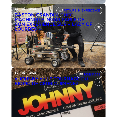
25 juin 2026
RETOURS D'EXPÉRIENCE
GASTON GRANDIN, CHEF
MACHINISTE, NOUS PARLE DE
SON EXPÉRIENCE SUR « LADY OF
LOURDES »
19 juin 2026
TOURNAGES
« JOHNNY » : LE TOURNAGE DU
BIOPIC DE CÉDRIC JIMENEZ