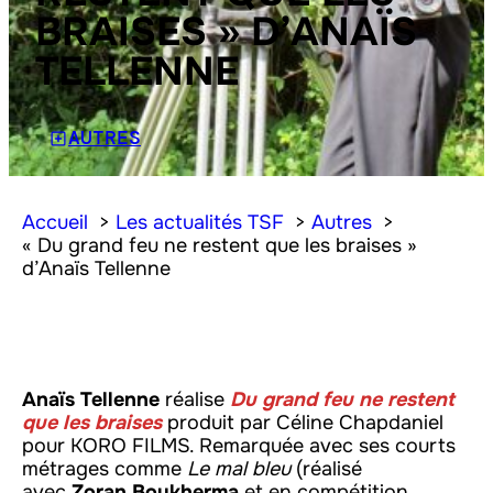
BRAISES » D’ANAÏS
TELLENNE
AUTRES
Accueil
Les actualités TSF
Autres
« Du grand feu ne restent que les braises »
d’Anaïs Tellenne
Anaïs Tellenne
réalise
Du grand feu ne restent
que les braises
produit par Céline Chapdaniel
pour KORO FILMS. Remarquée avec ses courts
métrages comme
Le mal bleu
(réalisé
avec
Zoran Boukherma
et en compétition