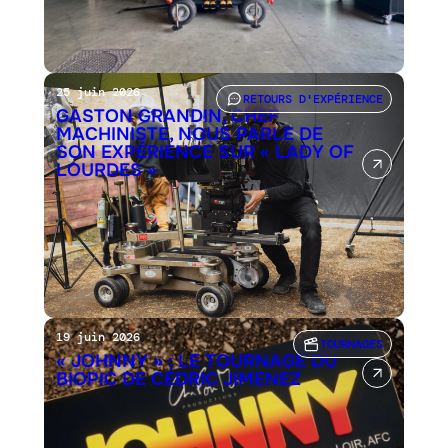
25 juin 2026
RETOURS D'EXPÉRIENCE
GASTON GRANDIN, CHEF
MACHINISTE, NOUS PARLE DE
SON EXPÉRIENCE SUR « LADY OF
LOURDES »
19 juin 2026
TOURNAGES
« JOHNNY » : LE TOURNAGE DU
BIOPIC DE CÉDRIC JIMENEZ