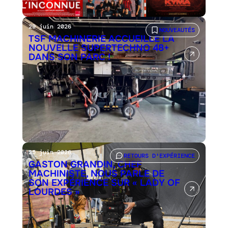
29 juin 2026
NOUVEAUTÉS
TSF MACHINERIE ACCUEILLE LA
NOUVELLE SUPERTECHNO 48+
DANS SON PARC !
25 juin 2026
RETOURS D'EXPÉRIENCE
GASTON GRANDIN, CHEF
MACHINISTE, NOUS PARLE DE
SON EXPÉRIENCE SUR « LADY OF
LOURDES »