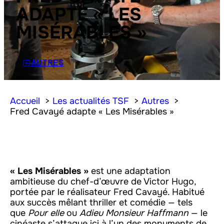
ADAPTE « LES
MISÉRABLES »
AUTRES
Accueil
Les actualités TSF
Autres
Fred Cavayé adapte « Les Misérables »
« Les Misérables »
est une adaptation
ambitieuse du chef-d’œuvre de Victor Hugo,
portée par le réalisateur Fred Cavayé. Habitué
aux succès mêlant thriller et comédie — tels
que
Pour elle
ou
Adieu Monsieur Haffmann
— le
cinéaste s’attaque ici à l’un des monuments de