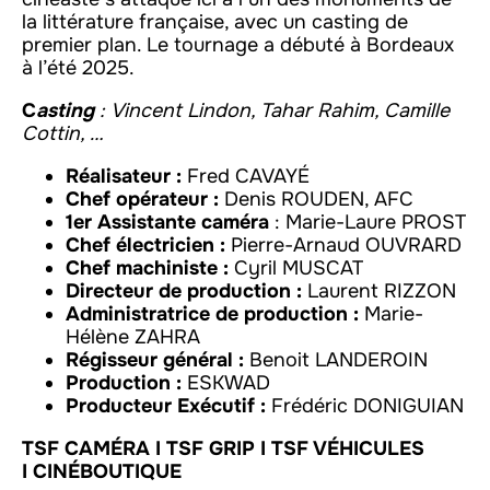
la littérature française, avec un casting de
premier plan. Le tournage a débuté à Bordeaux
à l’été 2025.
C
asting
:
Vincent Lindon, Tahar Rahim, Camille
Cottin, …
Réalisateur :
Fred CAVAYÉ
Chef opérateur :
Denis ROUDEN, AFC
1er Assistante caméra
: Marie-Laure PROST
Chef électricien :
Pierre-Arnaud OUVRARD
Chef machiniste :
Cyril MUSCAT
Directeur de production :
Laurent RIZZON
Administratrice de production :
Marie-
Hélène ZAHRA
Régisseur général :
Benoit LANDEROIN
Production :
ESKWAD
Producteur Exécutif :
Frédéric DONIGUIAN
TSF CAMÉRA I
TSF GRIP
I TSF VÉHICULES
I CINÉBOUTIQUE