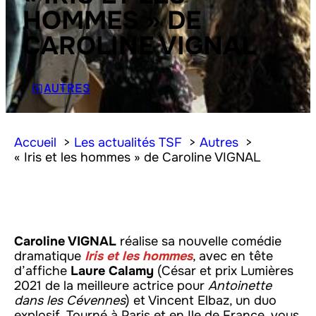
HOMMES » DE
CAROLINE VIGNAL
AUTRES
Accueil
Les actualités TSF
Autres
« Iris et les hommes » de Caroline VIGNAL
Caroline VIGNAL
réalise sa nouvelle comédie
dramatique
Iris et les hommes
, avec en tête
d’affiche
Laure Calamy
(César et prix Lumières
2021 de la meilleure actrice pour
Antoinette
dans les Cévennes
) et Vincent Elbaz, un duo
explosif. Tourné à Paris et en Ile de France, vous