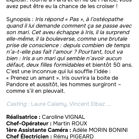
avez peut être eu la chance de les croiser !
Synopsis :
Iris répond « Pas », à l’ostéopathe
quand il lui demande comment ça se passe avec
son mari. Cet aveu échappe à Iris, il la surprend
elle-même, il la bouleverse, comme une brutale
prise de conscience : depuis combien de temps
n’a-t-elle pas fait l’amour ? Pourtant, tout va
bien : Iris a un mari qui semble n’avoir aucun
défaut, deux filles formidables
et bientôt 50 ans.
C’est une inconnue qui lui souffle l’idée :
« Prenez un amant ». Iris ouvrira la boite de
Pandore et aussitôt, les hommes surgiront –
comme s’il en pleuvait.
Casting :
Laure Calamy, Vincent Elbaz …
Réalisatrice :
Caroline VIGNAL
Chef-Opérateur :
Martin ROUX
1ère Assistante Caméra :
Adèle MORIN BONINI
Chef Électricien :
Rémy PIGEARD