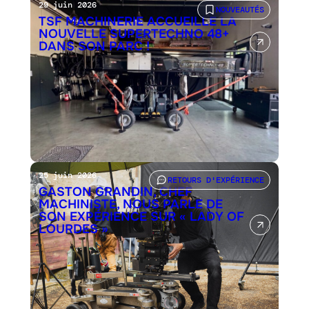
29 juin 2026
NOUVEAUTÉS
TSF MACHINERIE ACCUEILLE LA
NOUVELLE SUPERTECHNO 48+
DANS SON PARC !
25 juin 2026
RETOURS D'EXPÉRIENCE
GASTON GRANDIN, CHEF
MACHINISTE, NOUS PARLE DE
SON EXPÉRIENCE SUR « LADY OF
LOURDES »