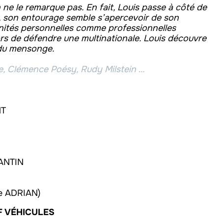
’on ne le remarque pas. En fait, Louis passe à côté de
cer, son entourage semble s’apercevoir de son
tunités personnelles comme professionnelles
ors de défendre une multinationale. Louis découvre
i du mensonge.
e, Clémence Poésy, Rudy Milstein …
NT
ANTIN
e ADRIAN)
F VÉHICULES