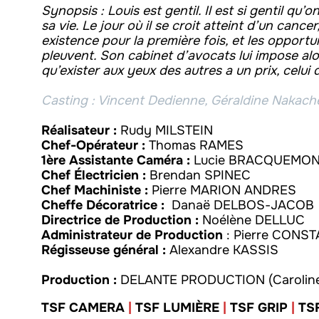
Synopsis :
Louis est gentil. Il est si gentil qu
sa vie. Le jour où il se croit atteint d’un can
existence pour la première fois, et les oppor
pleuvent. Son cabinet d’avocats lui impose al
qu’exister aux yeux des autres a un prix, celu
Casting :
Vincent Dedienne, Géraldine Nakach
Réalisateur :
Rudy MILSTEIN
Chef-Opérateur :
Thomas RAMES
1ère Assistante Caméra :
Lucie BRACQUEMO
Chef Électricien :
Brendan SPINEC
Chef Machiniste :
Pierre MARION ANDRES
Cheffe Décoratrice :
Danaë DELBOS-JACOB
Directrice de Production :
Noélène DELLUC
Administrateur de Production
: Pierre CONST
Régisseuse général :
Alexandre KASSIS
Production :
DELANTE PRODUCTION (Carolin
TSF CAMERA
|
TSF LUMIÈRE
|
TSF GRIP
|
TS