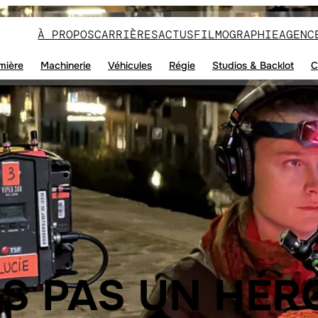
À PROPOS
CARRIÈRES
ACTUS
FILMOGRAPHIE
AGENC
mière
Machinerie
Véhicules
Régie
Studios & Backlot
C
IS PAS UN HÉR