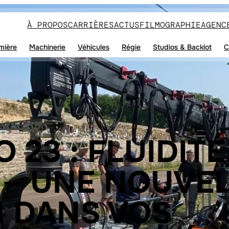
À PROPOS
CARRIÈRES
ACTUS
FILMOGRAPHIE
AGENC
mière
Machinerie
Véhicules
Régie
Studios & Backlot
C
 23 : FLUIDITÉ
 – UNE NOUVE
 DANS VOS