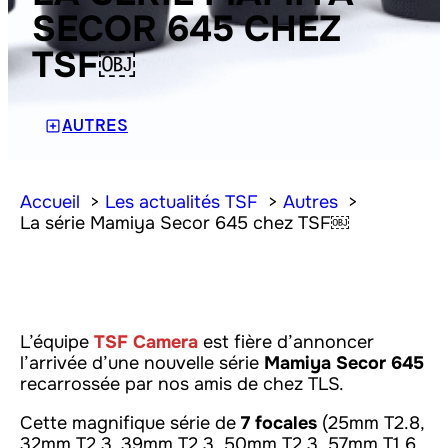
SECOR 645 CHEZ
TSF￼
AUTRES
Accueil
Les actualités TSF
Autres
La série Mamiya Secor 645 chez TSF￼
L’équipe
TSF Camera
est fière d’annoncer
l’arrivée d’une nouvelle série
Mamiya Secor 645
recarrossée par nos amis de chez TLS.
Cette magnifique série de
7 focales
(25mm T2.8,
32mm T2.3, 39mm T2.3, 50mm T2.3, 57mm T1.6,