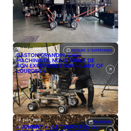
25 juin 2026
RETOURS D'EXPÉRIENCE
GASTON GRANDIN, CHEF
MACHINISTE, NOUS PARLE DE
SON EXPÉRIENCE SUR « LADY OF
LOURDES »
19 juin 2026
TOURNAGES
« JOHNNY » : LE TOURNAGE DU