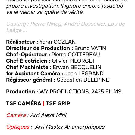
propre investigation. Il ignore encore jusqu’où
va le mener sa quête de vérité.
Casting : Pierre Niney, André Dussollier, Lou de
Laâge …
Réalisateur :
Yann GOZLAN
Directieur de Production :
Bruno VATIN
Chef-Opérateur :
Pierre COTTEREAU
Chef Électricien :
Olivier PILORGET
Chef Machiniste :
Erwan BECQUELIN
1er Assistant Caméra :
Jean LEGRAND
Régisseur général :
Sébastien DELEPINE
Production :
WY PRODUCTIONS, 2425 FILMS
TSF CAMÉRA
|
TSF GRIP
Caméra
:
Arri Alexa Mini
Optiques
:
Arri Master Anamorphiques