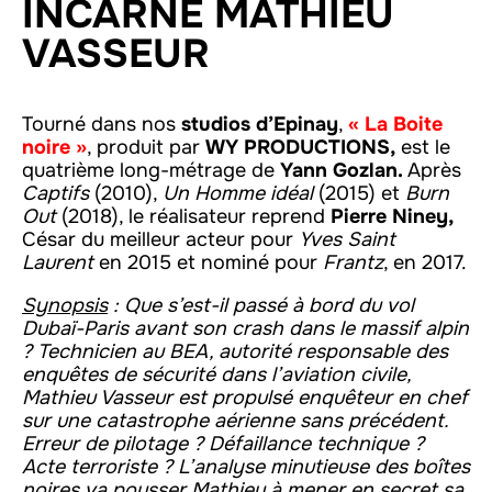
INCARNE MATHIEU
VASSEUR
Tourné dans nos
studios d’Epinay
,
« La
Boite
noire »
, produit par
WY PRODUCTIONS,
est le
quatrième long-métrage de
Yann Gozlan.
Après
Captifs
(2010),
Un Homme idéal
(2015) et
Burn
Out
(2018), le réalisateur
reprend
Pierre Niney,
César du meilleur acteur pour
Yves Saint
Laurent
en 2015 et nominé pour
Frantz
, en 2017.
Synopsis
: Que s’est-il passé à bord du vol
Dubaï-Paris avant son crash dans le massif alpin
? Technicien au BEA, autorité responsable des
enquêtes de sécurité dans l’aviation civile,
Mathieu Vasseur est propulsé enquêteur en chef
sur une catastrophe aérienne sans précédent.
Erreur de pilotage ? Défaillance technique ?
Acte terroriste ? L’analyse minutieuse des boîtes
noires va pousser Mathieu à mener en secret sa