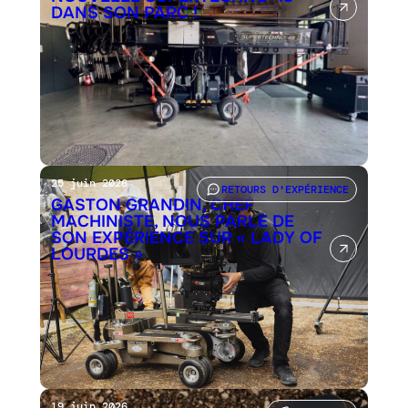
DANS SON PARC !
25 juin 2026
RETOURS D'EXPÉRIENCE
GASTON GRANDIN, CHEF
MACHINISTE, NOUS PARLE DE
SON EXPÉRIENCE SUR « LADY OF
LOURDES »
19 juin 2026