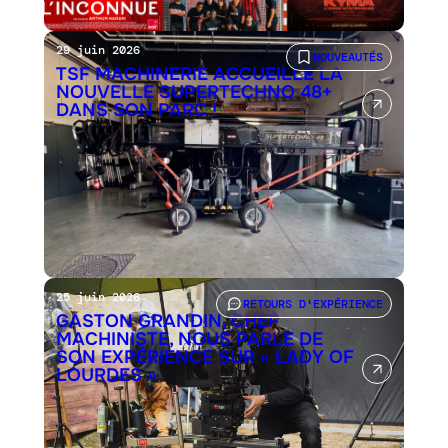
29 juin 2026
NOUVEAUTÉS
TSF MACHINERIE ACCUEILLE LA
NOUVELLE SUPERTECHNO 48+
DANS SON PARC !
25 juin 2026
RETOURS D'EXPÉRIENCE
GASTON GRANDIN, CHEF
MACHINISTE, NOUS PARLE DE
SON EXPÉRIENCE SUR « LADY OF
LOURDES »