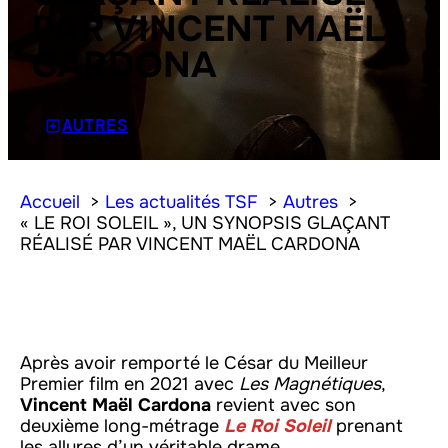
PAR VINCENT MAËL
CARDONA
AUTRES
Accueil
Les actualités TSF
Autres
« LE ROI SOLEIL », UN SYNOPSIS GLAÇANT
RÉALISÉ PAR VINCENT MAËL CARDONA
Après avoir remporté le César du Meilleur
Premier film en 2021 avec
Les Magnétiques
,
Vincent Maël Cardona
revient avec son
deuxième long-métrage
Le Roi Soleil
prenant
les allures d’un véritable drame