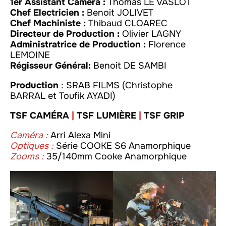
1er Assistant Caméra :
Thomas LE VASLOT
Chef Electricien :
Benoit JOLIVET
Chef Machiniste :
Thibaud CLOAREC
Directeur de Production :
Olivier LAGNY
Administratrice de Production :
Florence
LEMOINE
Régisseur Général:
Benoit DE SAMBI
Production
: SRAB FILMS (Christophe
BARRAL et Toufik AYADI)
TSF CAMÉRA
|
TSF LUMIÈRE
|
TSF GRIP
Caméra :
Arri Alexa Mini
Optiques :
Série COOKE S6 Anamorphique
Zooms :
35/140mm Cooke Anamorphique