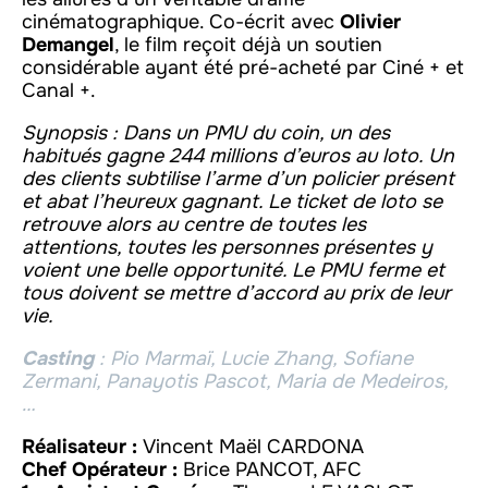
cinématographique. Co-écrit avec
Olivier
Demangel
, le film reçoit déjà un soutien
considérable ayant été pré-acheté par Ciné + et
Canal +.
Synopsis : Dans un PMU du coin, un des
habitués gagne 244 millions d’euros au loto. Un
des clients subtilise l’arme d’un policier présent
et abat l’heureux gagnant. Le ticket de loto se
retrouve alors au centre de toutes les
attentions, toutes les personnes présentes y
voient une belle opportunité. Le PMU ferme et
tous doivent se mettre d’accord au prix de leur
vie.
Casting
: Pio Marmaï, Lucie Zhang, Sofiane
Zermani, Panayotis Pascot, Maria de Medeiros,
…
Réalisateur :
Vincent Maël CARDONA
Chef Opérateur :
Brice PANCOT, AFC