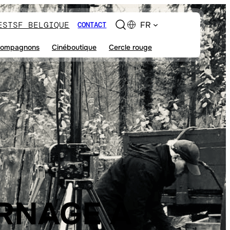
ES
TSF BELGIQUE
FR
CONTACT
ompagnons
Cinéboutique
Cercle rouge
URNAGE À