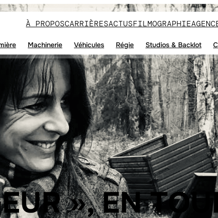
À PROPOS
CARRIÈRES
ACTUS
FILMOGRAPHIE
AGENC
mière
Machinerie
Véhicules
Régie
Studios & Backlot
C
GEUR », EN TO