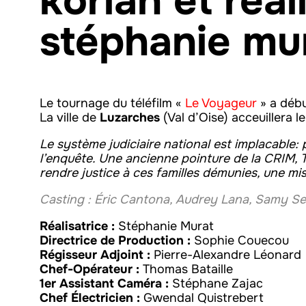
korian et réal
stéphanie mu
Le tournage du téléfilm «
Le Voyageur
» a débu
La ville de
Luzarches
(Val d’Oise) acceuillera 
Le système judiciaire national est implacable:
l’enquête. Une ancienne pointure de la CRIM, 
rendre justice à ces familles démunies, une mi
Casting : Éric Cantona, Audrey Lana, Samy Se
Réalisatrice :
Stéphanie Murat
Directrice de Production :
Sophie Couecou
Régisseur Adjoint :
Pierre-Alexandre Léonard
Chef-Opérateur :
Thomas Bataille
1er Assistant Caméra :
Stéphane Zajac
Chef Électricien :
Gwendal Quistrebert