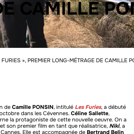
E CAMILLE PO
S FURIES », PREMIER LONG-MÉTRAGE DE CAMILLE 
on de
Camille PONSIN
, intitulé
Les Furies
, a débuté
n octobre dans les Cévennes.
Céline Sallette
,
rne la protagoniste de cette nouvelle oeuvre. On a
 et son premier film en tant que réalisatrice,
Niki
, a
e Cannes. Elle est accompagnée de
Bertrand Belin