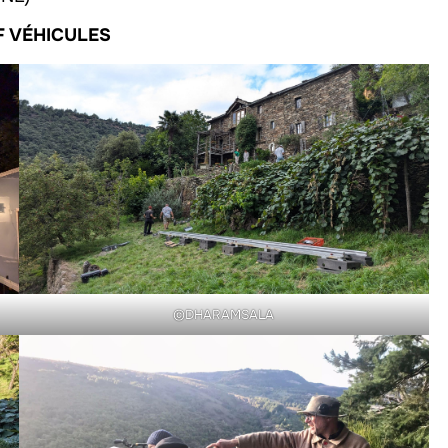
F VÉHICULES
©DHARAMSALA