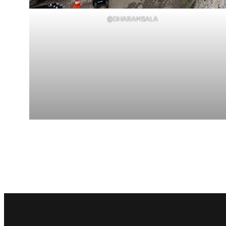
©DHARAMSALA