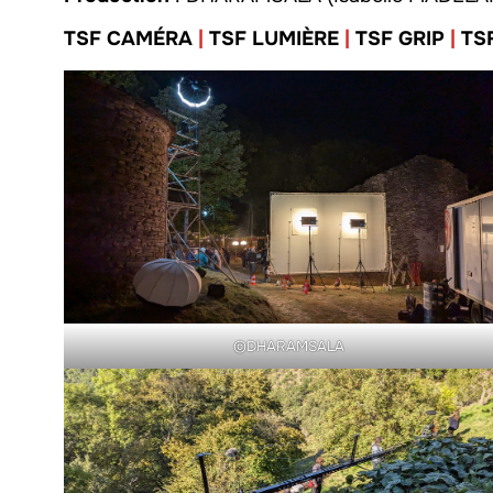
TSF CAMÉRA
|
TSF LUMIÈRE
|
TSF GRIP
|
TS
©DHARAMSALA