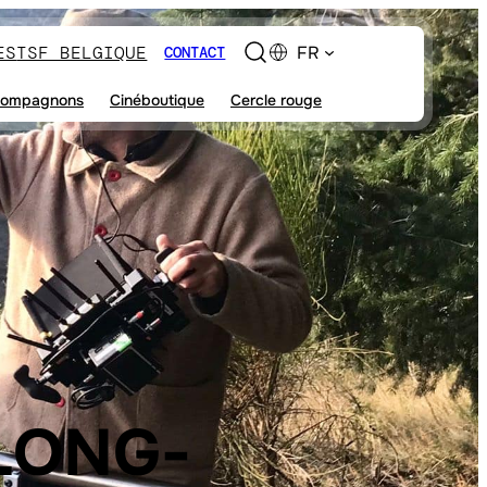
ES
TSF BELGIQUE
FR
CONTACT
ompagnons
Cinéboutique
Cercle rouge
 LONG-