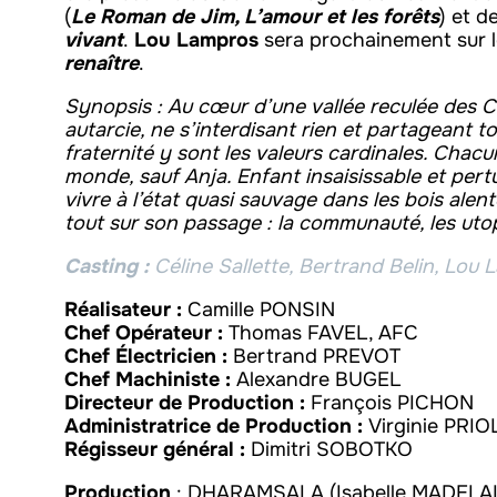
(
Le Roman de Jim, L’amour et les forêts
) et d
vivant
.
Lou Lampros
sera prochainement sur l
renaître
.
Synopsis : Au cœur d’une vallée reculée des
autarcie, ne s’interdisant rien et partageant 
fraternité y sont les valeurs cardinales. Chacu
monde, sauf Anja. Enfant insaisissable et pertu
vivre à l’état quasi sauvage dans les bois alen
tout sur son passage : la communauté, les uto
Casting :
Céline Sallette, Bertrand Belin, Lou 
Réalisateur :
Camille PONSIN
Chef Opérateur :
Thomas FAVEL, AFC
Chef Électricien :
Bertrand PREVOT
Chef Machiniste :
Alexandre BUGEL
Directeur de Production :
François PICHON
Administratrice de Production :
Virginie PRIO
Régisseur général :
Dimitri SOBOTKO
Production
: DHARAMSALA (Isabelle MADELA