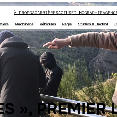
À PROPOS
CARRIÈRES
ACTUS
FILMOGRAPHIE
AGENC
mière
Machinerie
Véhicules
Régie
Studios & Backlot
C
ES », PREMIER