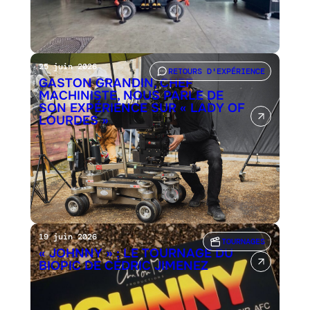
25 juin 2026
RETOURS D'EXPÉRIENCE
GASTON GRANDIN, CHEF
MACHINISTE, NOUS PARLE DE
SON EXPÉRIENCE SUR « LADY OF
LOURDES »
19 juin 2026
TOURNAGES
« JOHNNY » : LE TOURNAGE DU
BIOPIC DE CÉDRIC JIMENEZ