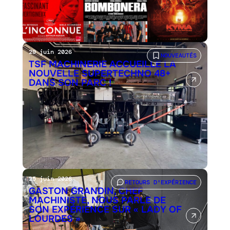
29 juin 2026
NOUVEAUTÉS
TSF MACHINERIE ACCUEILLE LA
NOUVELLE SUPERTECHNO 48+
DANS SON PARC !
25 juin 2026
RETOURS D'EXPÉRIENCE
GASTON GRANDIN, CHEF
MACHINISTE, NOUS PARLE DE
SON EXPÉRIENCE SUR « LADY OF
LOURDES »