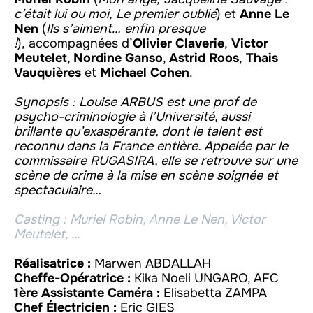
c’était lui ou moi, Le premier oublié
) et
Anne Le
Nen
(
Ils s’aiment… enfin presque
!
), accompagnées d’
Olivier Claverie
,
Victor
Meutelet
,
Nordine Ganso
,
Astrid Roos
,
Thais
Vauquières
et
Michael Cohen
.
Synopsis :
Louise ARBUS est une prof de
psycho-criminologie à l’Université, aussi
brillante qu’exaspérante, dont le talent est
reconnu dans la France entière. Appelée par le
commissaire RUGASIRA, elle se retrouve sur une
scène de crime à la mise en scène soignée et
spectaculaire…
Casting : Muriel Robin, Anne Le Nen, Victor
Meutelet, …
Réalisatrice :
Marwen ABDALLAH
Cheffe-Opératrice :
Kika Noeli UNGARO, AFC
1ère Assistante Caméra :
Elisabetta ZAMPA
Chef Électricien :
Eric GIES