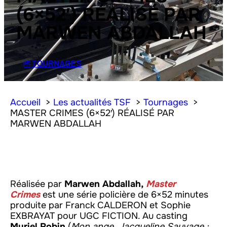
(6×52′) RÉALISÉ PAR
MARWEN ABDALLAH
TOURNAGES
Accueil
Les actualités TSF
Tournages
MASTER CRIMES (6×52′) RÉALISÉ PAR
MARWEN ABDALLAH
Réalisée par
Marwen Abdallah,
Master
Crimes
est une série policière de 6×52 minutes
produite par Franck CALDERON et Sophie
EXBRAYAT pour UGC FICTION. Au casting
Muriel Robin
(
Mon ange, Jacqueline Sauvage :