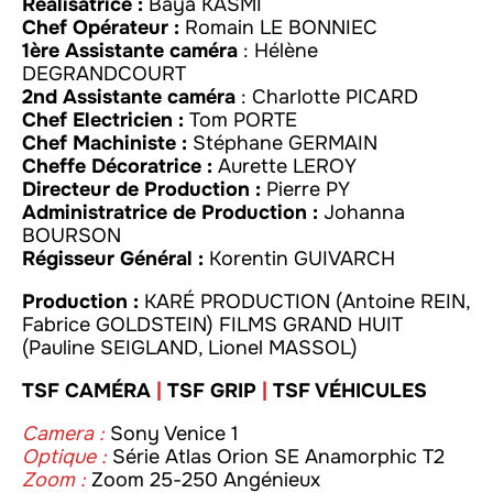
Réalisatrice :
Baya KASMI
Chef Opérateur :
Romain LE BONNIEC
1ère Assistante caméra
: Hélène
DEGRANDCOURT
2nd Assistante caméra
: Charlotte PICARD
Chef Electricien :
Tom PORTE
Chef Machiniste :
Stéphane GERMAIN
Cheffe Décoratrice :
Aurette LEROY
Directeur de Production :
Pierre PY
Administratrice de Production :
Johanna
BOURSON
Régisseur Général :
Korentin GUIVARCH
Production :
KARÉ PRODUCTION (Antoine REIN,
Fabrice GOLDSTEIN) FILMS GRAND HUIT
(Pauline SEIGLAND, Lionel MASSOL)
TSF CAMÉRA
|
TSF GRIP
|
TSF VÉHICULES
Camera :
Sony Venice 1
Optique :
Série Atlas Orion SE Anamorphic T2
Zoom :
Zoom 25-250 Angénieux