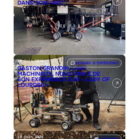
DANS SON PARC !
25 juin 2026
RETOURS D'EXPÉRIENCE
GASTON GRANDIN, CHEF
MACHINISTE, NOUS PARLE DE
SON EXPÉRIENCE SUR « LADY OF
LOURDES »
19 juin 2026
TOURNAGES