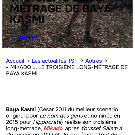
MÉTRAGE DE BAYA
KASMI
AUTRES
Accueil
Les actualités TSF
Autres
« MIKADO », LE TROISIÈME LONG-MÉTRAGE DE
BAYA KASMI
Baya Kasmi
(César 2011 du meilleur scénario
original pour
Le nom des gens
et nominée en
2015 pour
Hippocrate
) réalise son troisième
long-métrage,
Mikado
, après
Youssef Salem a
du succès
en 2022 et
Je suis à vous tout de