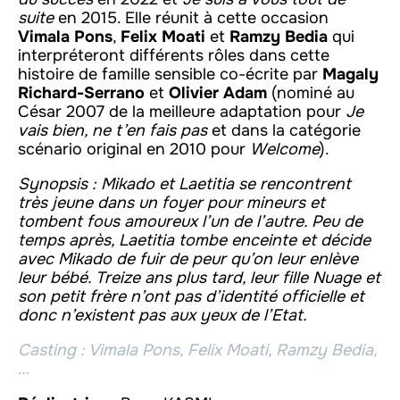
suite
en 2015. Elle réunit à cette occasion
Vimala Pons
,
Felix Moati
et
Ramzy Bedia
qui
interpréteront différents rôles dans cette
histoire de famille sensible co-écrite par
Magaly
Richard-Serrano
et
Olivier Adam
(nominé au
César 2007 de la meilleure adaptation pour
Je
vais bien, ne t’en fais pas
et dans la catégorie
scénario original en 2010 pour
Welcome
).
Synopsis : Mikado et Laetitia se rencontrent
très jeune dans un foyer pour mineurs et
tombent fous amoureux l’un de l’autre. Peu de
temps après, Laetitia tombe enceinte et décide
avec Mikado de fuir de peur qu’on leur enlève
leur bébé. Treize ans plus tard, leur fille Nuage et
son petit frère n’ont pas d’identité officielle et
donc n’existent pas aux yeux de l’Etat.
Casting : Vimala Pons, Felix Moati, Ramzy Bedia,
…