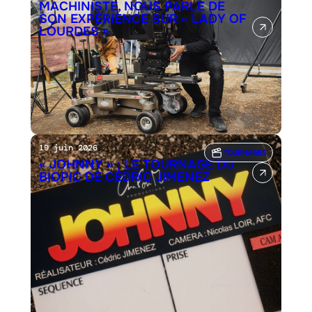
MACHINISTE, NOUS PARLE DE
SON EXPÉRIENCE SUR « LADY OF
LOURDES »
19 juin 2026
TOURNAGES
« JOHNNY » : LE TOURNAGE DU
BIOPIC DE CÉDRIC JIMENEZ