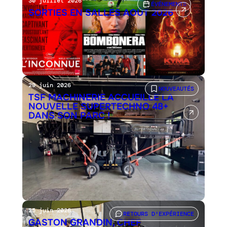
30 juillet 2026
ÉVÉNEMENTS
SORTIES EN SALLES AOÛT 2026
29 juin 2026
NOUVEAUTÉS
TSF MACHINERIE ACCUEILLE LA
NOUVELLE SUPERTECHNO 48+
DANS SON PARC !
25 juin 2026
RETOURS D'EXPÉRIENCE
GASTON GRANDIN, CHEF