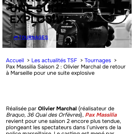
UNE SUITE
EXPLOSIVE
TOURNAGES
Accueil
Les actualités TSF
Tournages
Pax Massilia Saison 2 : Olivier Marchal de retour
à Marseille pour une suite explosive
Réalisée par
Olivier Marchal
(réalisateur de
Braquo, 36 Quai des Orfèvres
),
Pax Massilia
revient pour une saison 2 encore plus tendue,
plongeant les spectateurs dans l’univers de la
police marseillaise. Le casting est mené par