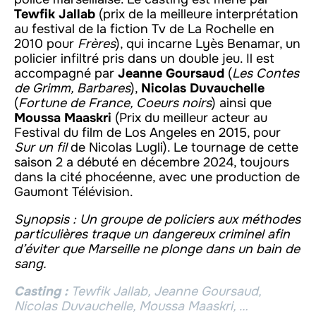
Tewfik Jallab
(prix de la meilleure interprétation
au festival de la fiction Tv de La Rochelle en
2010 pour
Frères
), qui incarne Lyès Benamar, un
policier infiltré pris dans un double jeu. Il est
accompagné par
Jeanne Goursaud
(
Les Contes
de Grimm, Barbares
),
Nicolas Duvauchelle
(
Fortune de France, Coeurs noirs
) ainsi que
Moussa Maaskri
(Prix du meilleur acteur au
Festival du film de Los Angeles en 2015, pour
Sur un fil
de Nicolas Lugli). Le tournage de cette
saison 2 a débuté en décembre 2024, toujours
dans la cité phocéenne, avec une production de
Gaumont Télévision.
Synopsis : Un groupe de policiers aux méthodes
particulières traque un dangereux criminel afin
d’éviter que Marseille ne plonge dans un bain de
sang.
Casting :
Tewfik Jallab, Jeanne Goursaud,
Nicolas Duvauchelle, Moussa Maaskri, …