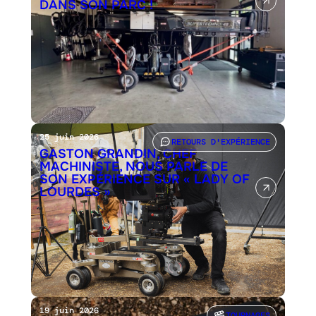
DANS SON PARC !
25 juin 2026
RETOURS D'EXPÉRIENCE
GASTON GRANDIN, CHEF
MACHINISTE, NOUS PARLE DE
SON EXPÉRIENCE SUR « LADY OF
LOURDES »
19 juin 2026
TOURNAGES