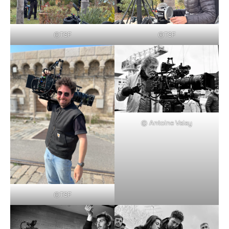
©TSF
©TSF
© Antoine Valay
©TSF