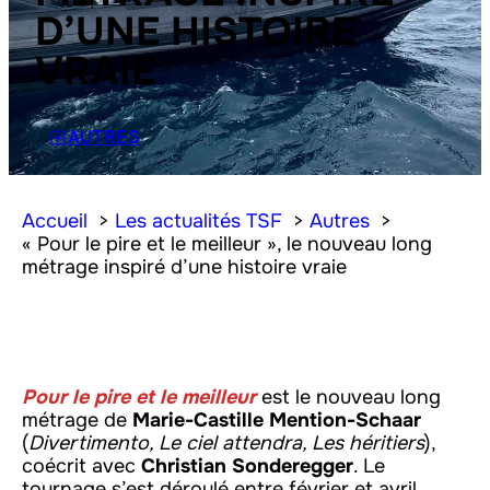
D’UNE HISTOIRE
VRAIE
AUTRES
Accueil
Les actualités TSF
Autres
« Pour le pire et le meilleur », le nouveau long
métrage inspiré d’une histoire vraie
Pour le pire et le meilleur
est le nouveau long
métrage de
Marie-Castille Mention-Schaar
(
Divertimento, Le ciel attendra, Les héritiers
),
coécrit avec
Christian Sonderegger
. Le
tournage s’est déroulé entre février et avril