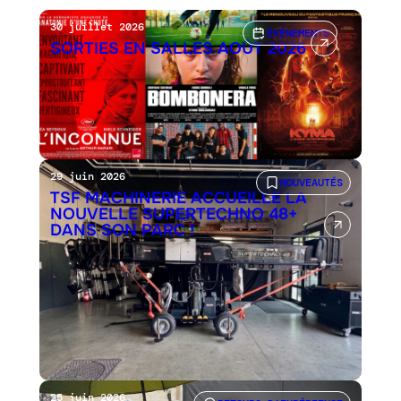
30 juillet 2026
ÉVÉNEMENTS
SORTIES EN SALLES AOÛT 2026
29 juin 2026
NOUVEAUTÉS
TSF MACHINERIE ACCUEILLE LA
NOUVELLE SUPERTECHNO 48+
DANS SON PARC !
25 juin 2026