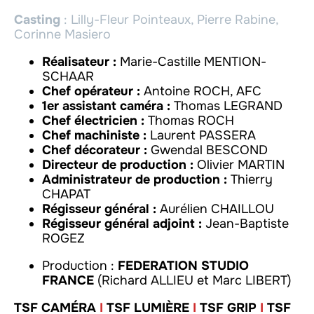
Casting
: Lilly-Fleur Pointeaux, Pierre Rabine,
Corinne Masiero
Réalisateur :
Marie-Castille MENTION-
SCHAAR
Chef opérateur :
Antoine ROCH, AFC
1er assistant caméra :
Thomas LEGRAND
Chef électricien :
Thomas ROCH
Chef machiniste :
Laurent PASSERA
Chef décorateur :
Gwendal BESCOND
Directeur de production :
Olivier MARTIN
Administrateur de production :
Thierry
CHAPAT
Régisseur général :
Aurélien CHAILLOU
Régisseur général adjoint :
Jean-Baptiste
ROGEZ
Production :
FEDERATION STUDIO
FRANCE
(Richard ALLIEU et Marc LIBERT)
TSF CAMÉRA
I
TSF LUMIÈRE
I
TSF GRIP
I
TSF