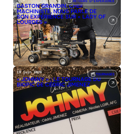
RETOURS D'EXPÉRIENCE
GASTON GRANDIN, CHEF
MACHINISTE, NOUS PARLE DE
SON EXPÉRIENCE SUR « LADY OF
LOURDES »
19 juin 2026
TOURNAGES
« JOHNNY » : LE TOURNAGE DU
BIOPIC DE CÉDRIC JIMENEZ