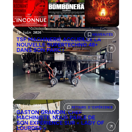
29 juin 2026
NOUVEAUTÉS
TSF MACHINERIE ACCUEILLE LA
NOUVELLE SUPERTECHNO 48+
DANS SON PARC !
25 juin 2026
RETOURS D'EXPÉRIENCE
GASTON GRANDIN, CHEF
MACHINISTE, NOUS PARLE DE
SON EXPÉRIENCE SUR « LADY OF
LOURDES »