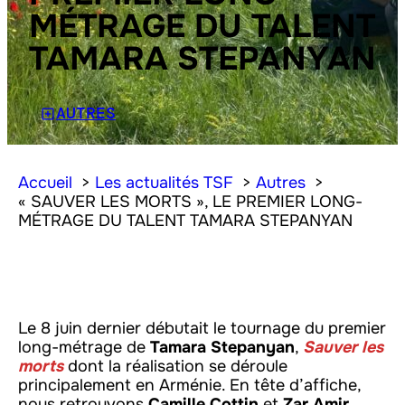
MÉTRAGE DU TALENT
TAMARA STEPANYAN
AUTRES
Accueil
Les actualités TSF
Autres
« SAUVER LES MORTS », LE PREMIER LONG-
MÉTRAGE DU TALENT TAMARA STEPANYAN
Le 8 juin dernier débutait le tournage du premier
long-métrage de
Tamara Stepanyan
,
Sauver les
morts
dont la réalisation se déroule
principalement en Arménie. En tête d’affiche,
nous retrouvons
Camille Cottin
et
Zar Amir