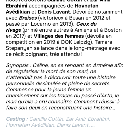
Ebrahimi
accompagnées de
Hovnatan
Avédikian
et
Denis Lavant
. Dévoilée notamment
avec
Braises
(victorieux à Busan en 2012 et
passé par Locarno en 2013),
Ceux du
rivage
(primé entre autres à Amiens et à Boston
en 2017) et
Villages des femmes
(dévoilé en
compétition en 2019 à DOK Leipzig), Tamara
Stepanyan se lance dans le long-métrage avec
ce récit poignant, très attendu !
Synopsis : Céline, en se rendant en Arménie afin
de régulariser la mort de son mari, ne
s’attendait pas à découvrir toute une histoire
personnelle dissimulée et pleine de secrets.
Commence pour la jeune femme un
cheminement sur les traces du passé d’Arto, le
mari qu’elle a cru connaître. Comment réussir à
faire son deuil en reconstituant une histoire…
Casting
: Camille Cottin, Zar Amir Ebrahimi,
Hovnatan Avédikian, Denis Lavant, …