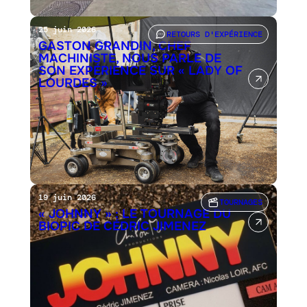
25 juin 2026
RETOURS D'EXPÉRIENCE
GASTON GRANDIN, CHEF
MACHINISTE, NOUS PARLE DE
SON EXPÉRIENCE SUR « LADY OF
LOURDES »
19 juin 2026
TOURNAGES
« JOHNNY » : LE TOURNAGE DU
BIOPIC DE CÉDRIC JIMENEZ