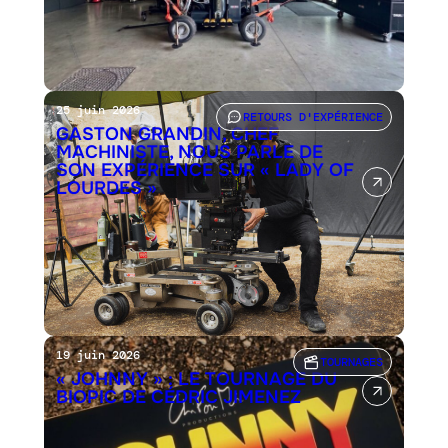
25 juin 2026
RETOURS D'EXPÉRIENCE
GASTON GRANDIN, CHEF
MACHINISTE, NOUS PARLE DE
SON EXPÉRIENCE SUR « LADY OF
LOURDES »
19 juin 2026
TOURNAGES
« JOHNNY » : LE TOURNAGE DU
BIOPIC DE CÉDRIC JIMENEZ