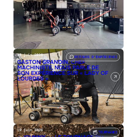
25 juin 2026
RETOURS D'EXPÉRIENCE
GASTON GRANDIN, CHEF
MACHINISTE, NOUS PARLE DE
SON EXPÉRIENCE SUR « LADY OF
LOURDES »
19 juin 2026
TOURNAGES