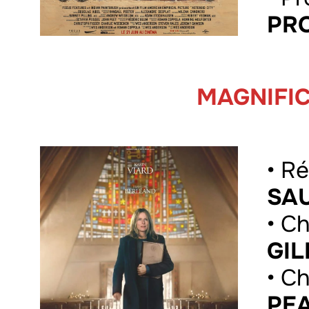
PR
MAGNIFI
• Ré
SA
• C
GIL
• C
PE