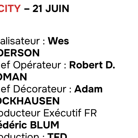
CITY
– 21 JUIN
alisateur :
Wes
DERSON
hef Opérateur :
Robert D.
OMAN
hef Décorateur :
Adam
OCKHAUSEN
roducteur Exécutif FR
édéric BLUM
roduction :
TFD