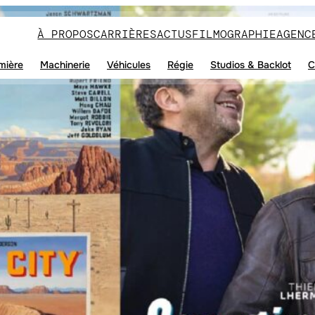
À PROPOS
CARRIÈRES
ACTUS
FILMOGRAPHIE
AGENC
mière
Machinerie
Véhicules
Régie
Studios & Backlot
C