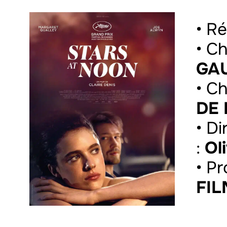
• Ré
• C
GA
• C
DE
• D
:
Ol
• P
FI