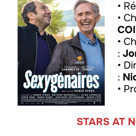
• Ré
• C
CO
• C
:
Jo
• D
:
Ni
• P
STARS AT 