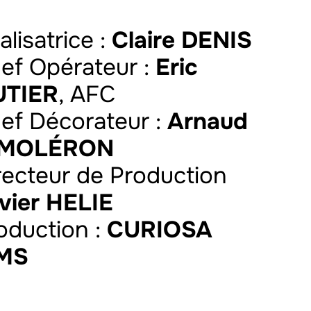
alisatrice :
Claire DENIS
hef Opérateur :
Eric
UTIER
, AFC
hef Décorateur :
Arnaud
 MOLÉRON
irecteur de Production
ivier HELIE
roduction :
CURIOSA
LMS