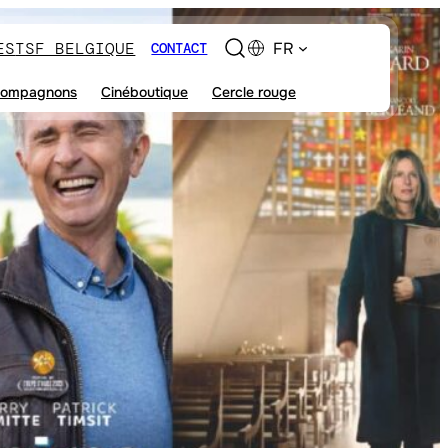
ES
TSF BELGIQUE
FR
CONTACT
ompagnons
Cinéboutique
Cercle rouge