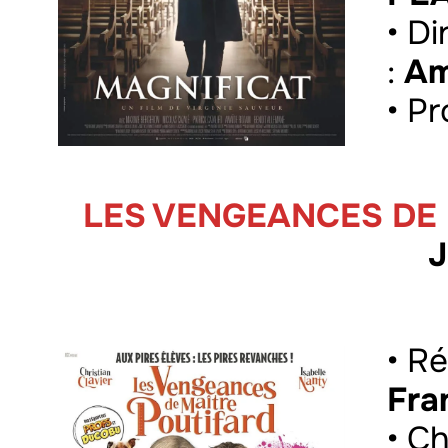
• D
:
Am
• P
LES VENGEANCES DE
J
• Ré
Fra
• C