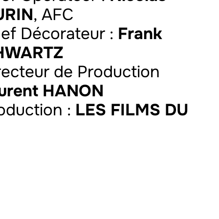
URIN
, AFC
hef Décorateur :
Frank
HWARTZ
irecteur de Production
urent HANON
roduction :
LES FILMS DU