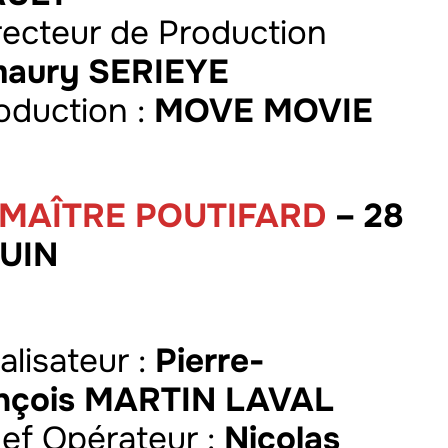
irecteur de Production
aury SERIEYE
roduction :
MOVE MOVIE
 MAÎTRE POUTIFARD
– 28
UIN
alisateur :
Pierre-
nçois MARTIN LAVAL
hef Opérateur :
Nicolas