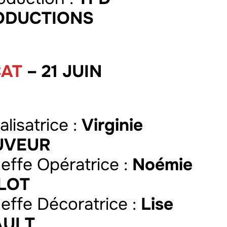
ODUCTIONS
CAT
– 21 JUIN
alisatrice :
Virginie
UVEUR
heffe Opératrice :
Noémie
LOT
heffe Décoratrice :
Lise
AULT