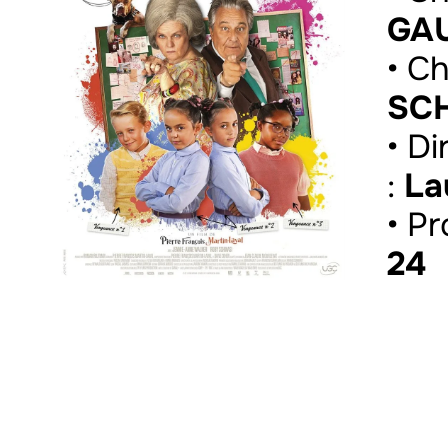
GA
• C
SC
• D
:
La
• P
24