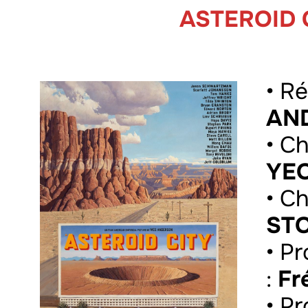
ASTEROID 
• Ré
AN
• C
YE
• C
ST
• P
:
Fr
• P