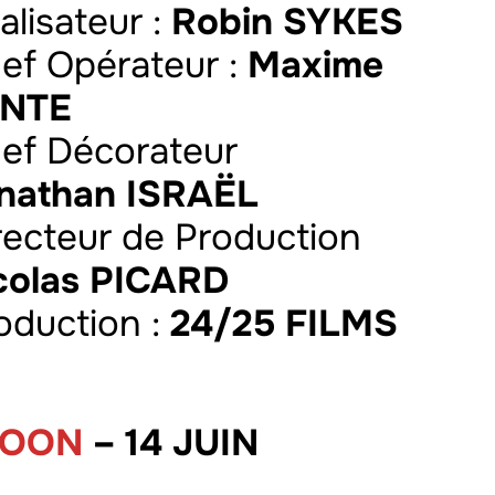
alisateur :
Robin SYKES
hef Opérateur :
Maxime
INTE
hef Décorateur
nathan ISRAËL
irecteur de Production
colas PICARD
roduction :
24/25 FILMS
NOON
– 14 JUIN