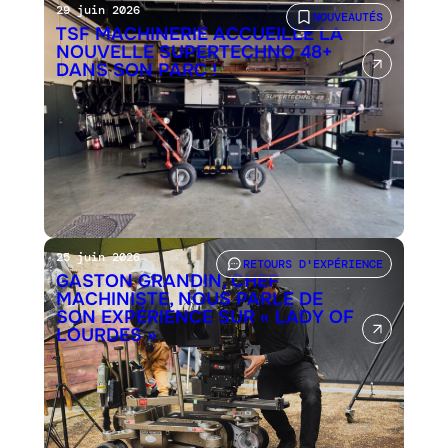
29 juin 2026
NOUVEAUTÉS
TSF MACHINERIE ACCUEILLE LA
NOUVELLE SUPERTECHNO 48+
DANS SON PARC !
25 juin 2026
RETOURS D'EXPÉRIENCE
GASTON GRANDIN, CHEF
MACHINISTE, NOUS PARLE DE
SON EXPÉRIENCE SUR « LADY OF
LOURDES »