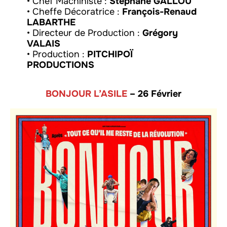
• Chef Machiniste :
Stéphane GALLOU
• Cheffe Décoratrice :
François-Renaud
LABARTHE
• Directeur de Production :
Grégory
VALAIS
• Production :
PITCHIPOÏ
PRODUCTIONS
BONJOUR L’ASILE
– 26 Février