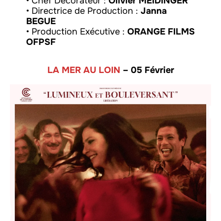
• Chef Décorateur :
Olivier MEIDINGER
• Directrice de Production :
Janna
BEGUE
• Production Exécutive :
ORANGE FILMS
OFPSF
LA MER AU LOIN
– 05 Février