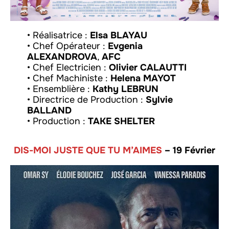
• Réalisatrice :
Elsa BLAYAU
• Chef Opérateur :
Evgenia
ALEXANDROVA
,
AFC
• Chef Electricien :
Olivier CALAUTTI
• Chef Machiniste :
Helena MAYOT
• Ensemblière :
Kathy LEBRUN
• Directrice de Production :
Sylvie
BALLAND
• Production :
TAKE SHELTER
DIS-MOI JUSTE QUE TU M’AIMES
– 19 Février