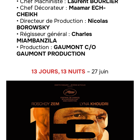
• Chef Machiniste :
Laurent BOURLIER
• Chef Décorateur :
Maamar ECH-
CHEIKH
• Directeur de Production :
Nicolas
BOROWSKY
• Régisseur général :
Charles
MIAMBANZILA
• Production :
GAUMONT C/O
GAUMONT PRODUCTION
13 JOURS, 13 NUITS
– 27 juin