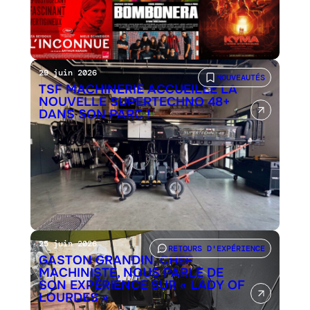
29 juin 2026
NOUVEAUTÉS
TSF MACHINERIE ACCUEILLE LA
NOUVELLE SUPERTECHNO 48+
DANS SON PARC !
25 juin 2026
RETOURS D'EXPÉRIENCE
GASTON GRANDIN, CHEF
MACHINISTE, NOUS PARLE DE
SON EXPÉRIENCE SUR « LADY OF
LOURDES »