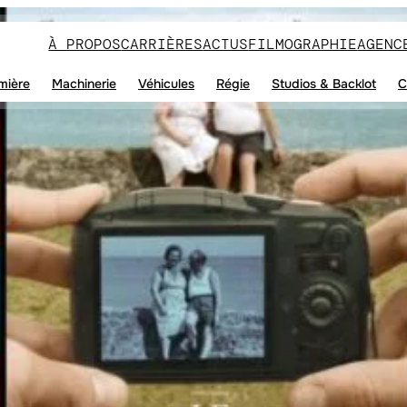
À PROPOS
CARRIÈRES
ACTUS
FILMOGRAPHIE
AGENC
mière
Machinerie
Véhicules
Régie
Studios & Backlot
C