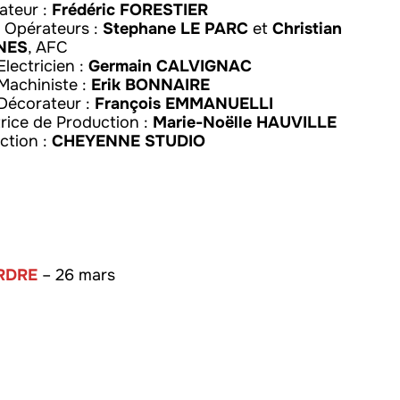
sateur :
Frédéric FORESTIER
 Opérateurs :
Stephane LE PARC
et
Christian
NES
, AFC
Electricien :
Germain CALVIGNAC
Machiniste :
Erik BONNAIRE
 Décorateur :
François EMMANUELLI
trice de Production :
Marie-Noëlle HAUVILLE
ction :
CHEYENNE STUDIO
RDRE
– 26 mars