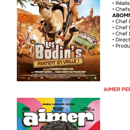
• Réali
• Chefs
ABOM
• Chef 
• Chef 
• Chef
• Direc
• Produ
AIMER PE