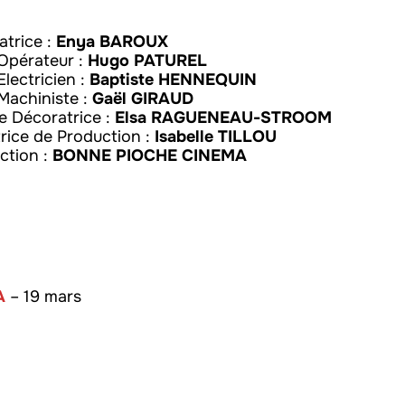
satrice :
Enya BAROUX
Opérateur :
Hugo PATUREL
Electricien :
Baptiste HENNEQUIN
Machiniste :
Gaël GIRAUD
e Décoratrice :
Elsa RAGUENEAU-STROOM
trice de Production :
Isabelle TILLOU
ction :
BONNE PIOCHE CINEMA
A
– 19 mars