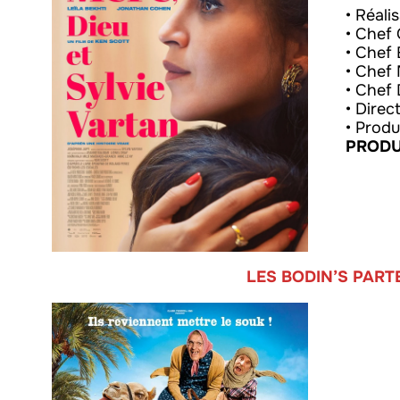
• Réali
• Chef 
• Chef 
• Chef 
• Chef
• Direc
• Produ
PRODU
LES BODIN’S PART