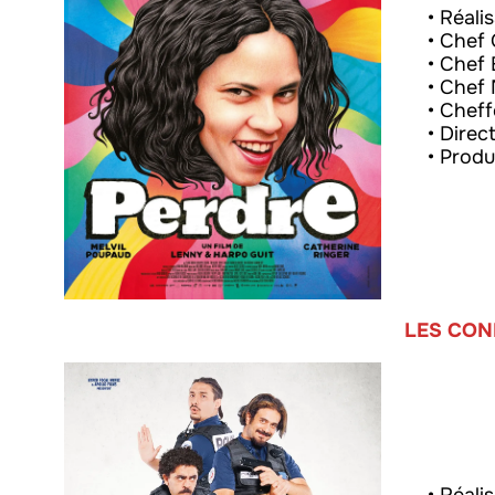
• Réali
• Chef 
• Chef 
• Chef
• Cheff
• Direc
• Produ
LES CON