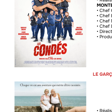
• Réali
MONT
• Chef 
• Chef 
• Chef 
• Chef
• Direc
• Produ
LE GAR
• Réali