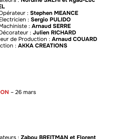
sateurs :
Nordine SALHI
et Ryad-Luc
EL
Opérateur :
Stephen MEANCE
Electricien :
Sergio PULIDO
Machiniste :
Arnaud SERRE
 Décorateur :
Julien RICHARD
teur de Production :
Arnaud COUARD
ction :
AKKA CREATIONS
ÇON
– 26 mars
sateurs :
Zabou BREITMAN
et Florent