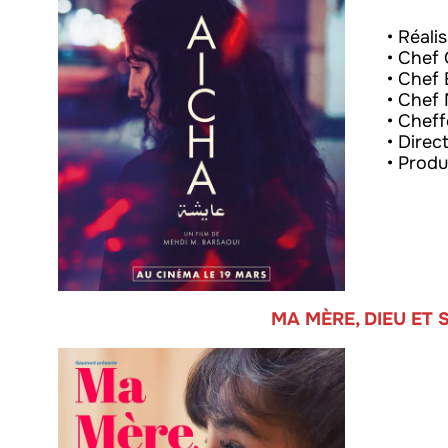
• Réali
• Chef 
• Chef 
• Chef 
• Cheff
• Direc
• Produ
MA MÈRE, DIEU ET 