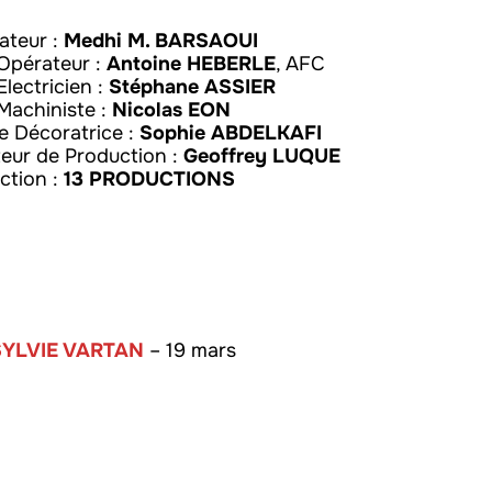
sateur :
Medhi M. BARSAOUI
Opérateur :
Antoine HEBERLE
, AFC
Electricien :
Stéphane ASSIER
Machiniste :
Nicolas EON
e Décoratrice :
Sophie ABDELKAFI
teur de Production :
Geoffrey LUQUE
ction :
13 PRODUCTIONS
SYLVIE VARTAN
– 19 mars