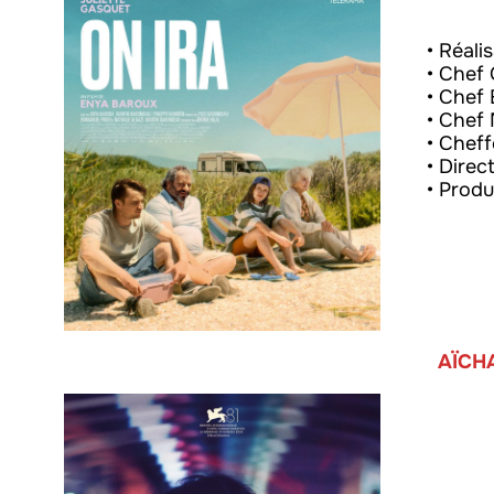
• Réali
• Chef 
• Chef 
• Chef 
• Cheff
• Direc
• Produ
AÏCH