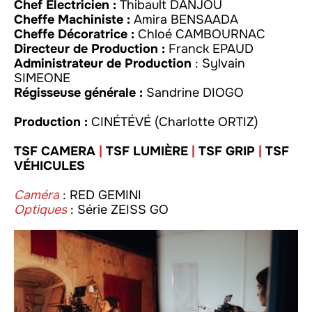
Chef Électricien :
Thibault DANJOU
Cheffe Machiniste :
Amira BENSAADA
Cheffe Décoratrice :
Chloé CAMBOURNAC
Directeur de Production :
Franck EPAUD
Administrateur de Production
: Sylvain
SIMEONE
Régisseuse générale :
Sandrine DIOGO
Production :
CINÉTÉVÉ (Charlotte ORTIZ)
TSF CAMERA
|
TSF LUMIÈRE
|
TSF GRIP
|
TSF
VÉHICULE
S
Caméra
: RED GEMINI
Optiques
:
Série ZEISS GO