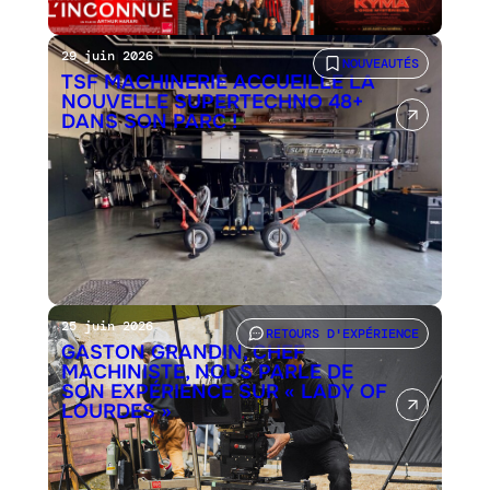
29 juin 2026
NOUVEAUTÉS
TSF MACHINERIE ACCUEILLE LA
NOUVELLE SUPERTECHNO 48+
DANS SON PARC !
25 juin 2026
RETOURS D'EXPÉRIENCE
GASTON GRANDIN, CHEF
MACHINISTE, NOUS PARLE DE
SON EXPÉRIENCE SUR « LADY OF
LOURDES »