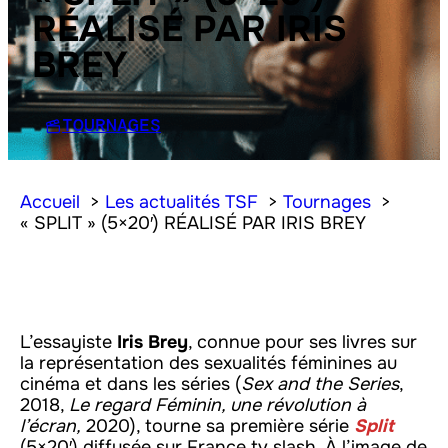
RÉALISÉ PAR IRIS
BREY
TOURNAGES
Accueil
Les actualités TSF
Tournages
« SPLIT » (5×20′) RÉALISÉ PAR IRIS BREY
L’essayiste
Iris Brey
, connue pour ses livres sur
la représentation des sexualités féminines au
cinéma et dans les séries (
Sex and the Series
,
2018,
Le regard Féminin, une révolution à
l’écran,
2020), tourne sa première série
Split
(5×20′) diffusée sur France.tv slash. À l’image de