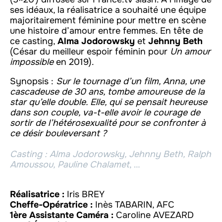
ses idéaux, la réalisatrice a souhaité une équipe
majoritairement féminine pour mettre en scène
une histoire d’amour entre femmes. En tête de
ce casting,
Alma Jodorowsky
et
Jehnny Beth
(César du meilleur espoir féminin pour
Un amour
impossible
en 2019).
Synopsis :
Sur le tournage d’un film, Anna, une
cascadeuse de 30 ans, tombe amoureuse de la
star qu’elle double. Elle, qui se pensait heureuse
dans son couple, va-t-elle avoir le courage de
sortir de l’hétérosexualité pour se confronter à
ce désir bouleversant ?
Casting : Alma Jodorowsky, Jehnny Beth, Ralph
Amoussou, Pauline Chalamet
, …
Réalisatrice :
Iris BREY
Cheffe-Opératrice :
Inès TABARIN, AFC
1ère Assistante Caméra :
Caroline AVEZARD