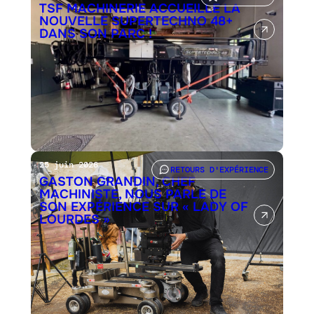
TSF MACHINERIE ACCUEILLE LA
NOUVELLE SUPERTECHNO 48+
DANS SON PARC !
25 juin 2026
RETOURS D'EXPÉRIENCE
GASTON GRANDIN, CHEF
MACHINISTE, NOUS PARLE DE
SON EXPÉRIENCE SUR « LADY OF
LOURDES »