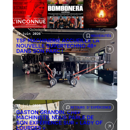
29 juin 2026
NOUVEAUTÉS
TSF MACHINERIE ACCUEILLE LA
NOUVELLE SUPERTECHNO 48+
DANS SON PARC !
25 juin 2026
RETOURS D'EXPÉRIENCE
GASTON GRANDIN, CHEF
MACHINISTE, NOUS PARLE DE
SON EXPÉRIENCE SUR « LADY OF
LOURDES »