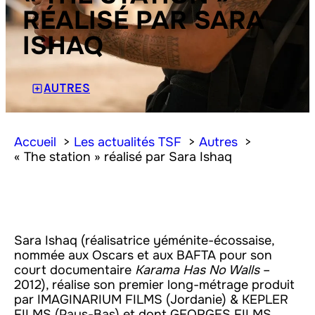
RÉALISÉ PAR SARA
ISHAQ
AUTRES
Accueil
Les actualités TSF
Autres
« The station » réalisé par Sara Ishaq
Sara Ishaq (réalisatrice yéménite-écossaise,
nommée aux Oscars et aux BAFTA pour son
court documentaire
Karama Has No Walls
–
2012), réalise son premier long-métrage produit
par IMAGINARIUM FILMS (Jordanie) & KEPLER
FILMS (Pays-Bas) et dont GEORGES FILMS