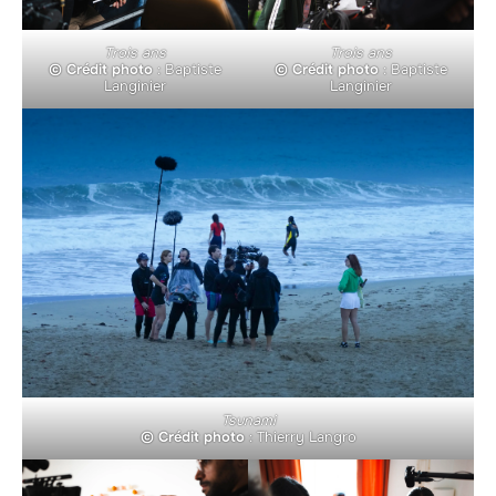
Trois ans
Trois ans
© Crédit photo
: Baptiste
© Crédit photo
: Baptiste
Langinier
Langinier
Tsunami
© Crédit photo
: Thierry Langro