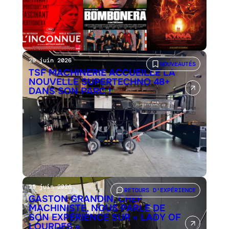
29 juin 2026
NOUVEAUTÉS
TSF MACHINERIE ACCUEILLE LA
NOUVELLE SUPERTECHNO 48+
DANS SON PARC !
25 juin 2026
RETOURS D'EXPÉRIENCE
GASTON GRANDIN, CHEF
MACHINISTE, NOUS PARLE DE
SON EXPÉRIENCE SUR « LADY OF
LOURDES »