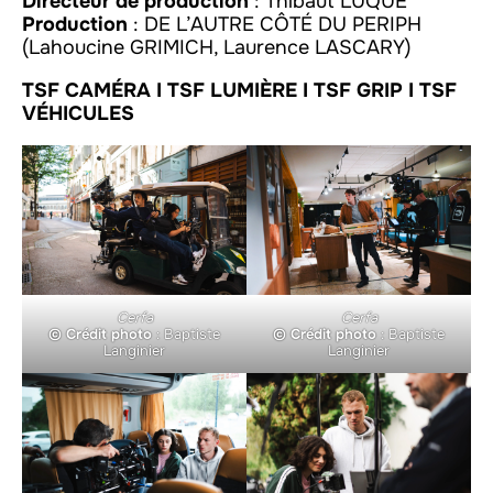
Directeur de production
: Thibaut LUQUE
Production
: DE L’AUTRE CÔTÉ DU PERIPH
(Lahoucine GRIMICH, Laurence LASCARY)
TSF CAMÉRA I
TSF LUMIÈRE
I
TSF GRIP
I TSF
VÉHICULES
Cerfa
Cerfa
© Crédit photo
: Baptiste
© Crédit photo
: Baptiste
Langinier
Langinier