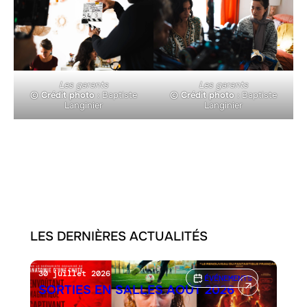
Les garants
Les garants
© Crédit photo
: Baptiste
© Crédit photo
: Baptiste
Langinier
Langinier
LES DERNIÈRES ACTUALITÉS
30 juillet 2026
ÉVÉNEMENTS
SORTIES EN SALLES AOÛT 2026