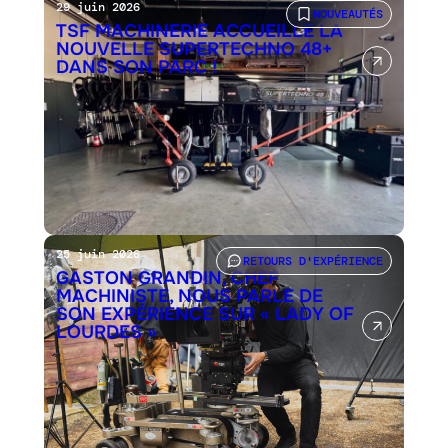
29 juin 2026
NOUVEAUTÉS
TSF MACHINERIE ACCUEILLE LA
NOUVELLE SUPERTECHNO 48+
DANS SON PARC !
25 juin 2026
RETOURS D'EXPÉRIENCE
GASTON GRANDIN, CHEF
MACHINISTE, NOUS PARLE DE
SON EXPÉRIENCE SUR « LADY OF
LOURDES »