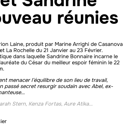
 et Sandrine
ouveau réunies
ion Laine, produit par Marine Arrighi de Casanova
 et La Rochelle du 21 Janvier au 23 Février.
que dans laquelle Sandrine Bonnaire incarne le
auréate du César du meilleur espoir féminin le 22
m.
ent menacer l’équilibre de son lieu de travail,
on passé secret resurgir soudain avec Abel, ex-
chanteuse…
arah Stern, Kenza Fortas, Aure Atika…
ier