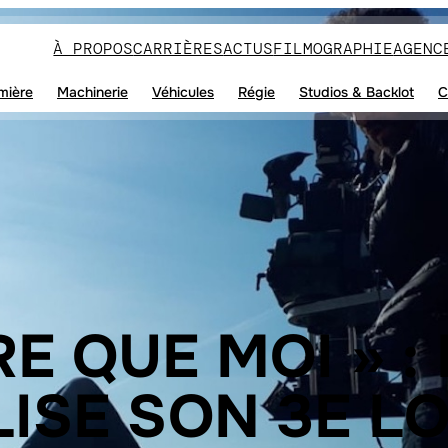
À PROPOS
CARRIÈRES
ACTUS
FILMOGRAPHIE
AGENC
mière
Machinerie
Véhicules
Régie
Studios & Backlot
C
RE QUE MOI » :
LISE SON 3E L