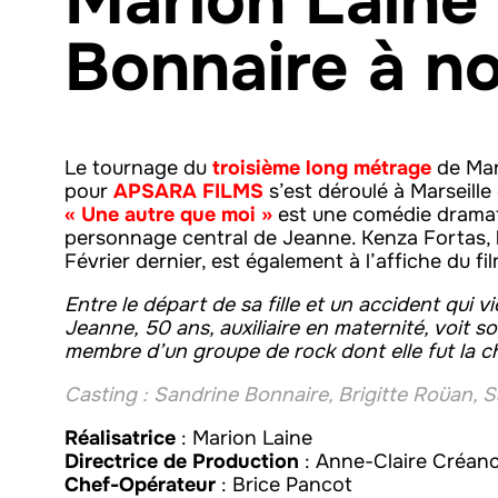
Marion Laine
Bonnaire à n
Le tournage du
troisième long métrage
de Mar
pour
APSARA FILMS
s’est déroulé à Marseille
« Une autre que moi »
est une comédie dramati
personnage central de Jeanne. Kenza Fortas, l
Février dernier, est également à l’affiche du fil
Entre le départ de sa fille et un accident qui vi
Jeanne, 50 ans, auxiliaire en maternité, voit s
membre d’un groupe de rock dont elle fut la 
Casting :
Sandrine Bonnaire, Brigitte Roüan, S
Réalisatrice
: Marion Laine
Directrice de Production
: Anne-Claire Créanc
Chef-Opérateur
: Brice Pancot