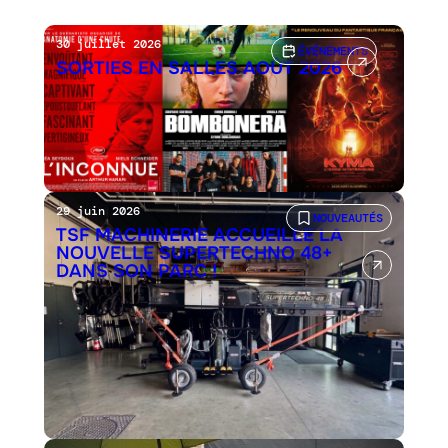
30 juillet 2026
ÉVÉNEMENTS
SORTIES EN SALLES AOÛT 2026
29 juin 2026
NOUVEAUTÉS
TSF MACHINERIE ACCUEILLE LA
NOUVELLE SUPERTECHNO 48+
DANS SON PARC !