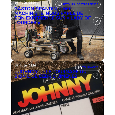
25 juin 2026
RETOURS D'EXPÉRIENCE
GASTON GRANDIN, CHEF
MACHINISTE, NOUS PARLE DE
SON EXPÉRIENCE SUR « LADY OF
LOURDES »
19 juin 2026
TOURNAGES
« JOHNNY » : LE TOURNAGE DU
BIOPIC DE CÉDRIC JIMENEZ