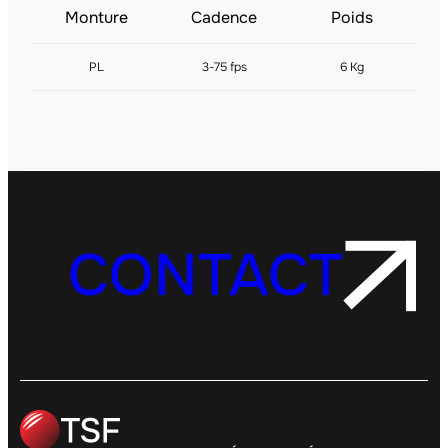
Monture
Cadence
Poids
PL
3-75 fps
6 Kg
CONTACT