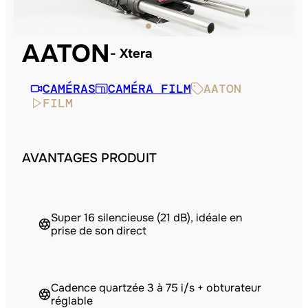
AATON
Xtera
CAMÉRAS
CAMÉRA FILM
AATON
FILM
AVANTAGES PRODUIT
Super 16 silencieuse (21 dB), idéale en
prise de son direct
Cadence quartzée 3 à 75 i/s + obturateur
réglable