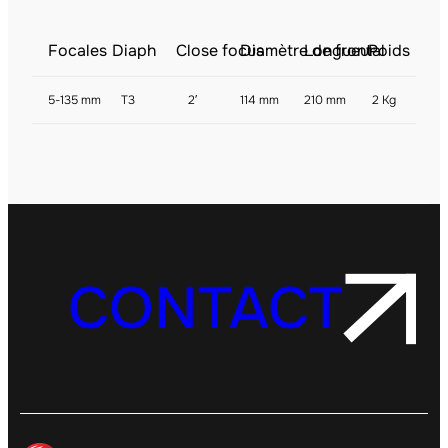
Focales
Diaph
Close focus
Diamètre de frontal
Longueur
Poids
5-135 mm
T3
2′
114 mm
210 mm
2 Kg
CONTACT